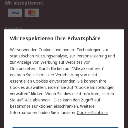
Wir akzeptieren:
Service
Wir respektieren Ihre Privatsphäre
Value Added Services
Lieferlösungen
Rücksendungen
Kontakt
Wir verwenden Cookies und andere Technologien zur
Hilfe
statistischen Nutzungsanalyse, zur Personalisierung und
zur Anzeige von Werbung auf Websites von
Drittanbietern. Durch Klicken auf "Alle akzeptieren"
Rechtliches
erklären Sie sich mit der Verarbeitung von nicht-
AGB
Datenschutz
essentiellen Cookies einverstanden. Sie können Ihre
Cookies auswählen, indem Sie auf "Cookie Einstellungen
Cookie-Richtlinie
Zahlungsbedingungen
verwalten" klicken. Wenn Sie dies nicht möchten, klicken
Copyright/Impressum
Sie auf "Alle ablehnen". Dies kann den Zugriff auf
bestimmte Funktionen einschränken. Weitere
Über RS
Informationen finden Sie in unserer
Cookie-Richtlinie
.
Unternehmen
RS weltweit