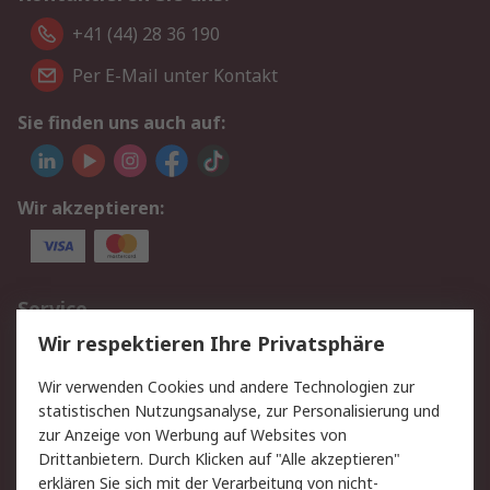
+41 (44) 28 36 190
Per E-Mail unter Kontakt
Sie finden uns auch auf:
Wir akzeptieren:
Service
Wir respektieren Ihre Privatsphäre
Value Added Services
Lieferlösungen
Rücksendungen
Kontakt
Wir verwenden Cookies und andere Technologien zur
Hilfe
statistischen Nutzungsanalyse, zur Personalisierung und
zur Anzeige von Werbung auf Websites von
Drittanbietern. Durch Klicken auf "Alle akzeptieren"
Rechtliches
erklären Sie sich mit der Verarbeitung von nicht-