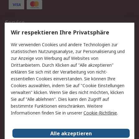
Service
Wir respektieren Ihre Privatsphäre
Value Added Services
Lieferlösungen
Rücksendungen
Kontakt
Wir verwenden Cookies und andere Technologien zur
Hilfe
statistischen Nutzungsanalyse, zur Personalisierung und
zur Anzeige von Werbung auf Websites von
Drittanbietern. Durch Klicken auf "Alle akzeptieren"
Rechtliches
erklären Sie sich mit der Verarbeitung von nicht-
AGB
Datenschutz
essentiellen Cookies einverstanden. Sie können Ihre
Cookies auswählen, indem Sie auf "Cookie Einstellungen
Cookie-Richtlinie
Zahlungsbedingungen
verwalten" klicken. Wenn Sie dies nicht möchten, klicken
Copyright/Impressum
Sie auf "Alle ablehnen". Dies kann den Zugriff auf
bestimmte Funktionen einschränken. Weitere
Über RS
Informationen finden Sie in unserer
Cookie-Richtlinie
.
Unternehmen
RS weltweit
Karriere bei RS
Nachhaltigkeit
Alle akzeptieren