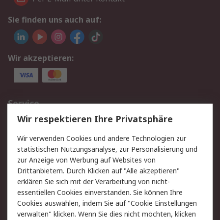
Sie finden uns auch auf:
Wir akzeptieren:
Service
Wir respektieren Ihre Privatsphäre
Value Added Services
Lieferlösungen
Rücksendungen
Kontakt
Wir verwenden Cookies und andere Technologien zur
Hilfe
statistischen Nutzungsanalyse, zur Personalisierung und
zur Anzeige von Werbung auf Websites von
Drittanbietern. Durch Klicken auf "Alle akzeptieren"
Rechtliches
erklären Sie sich mit der Verarbeitung von nicht-
AGB
Datenschutz
essentiellen Cookies einverstanden. Sie können Ihre
Cookies auswählen, indem Sie auf "Cookie Einstellungen
Cookie-Richtlinie
Zahlungsbedingungen
verwalten" klicken. Wenn Sie dies nicht möchten, klicken