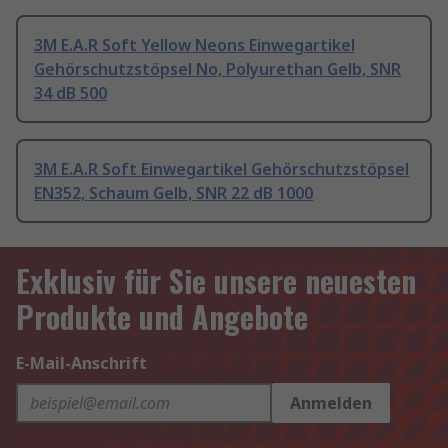
3M E.A.R Soft Yellow Neons Einwegartikel
Gehörschutzstöpsel No, Polyurethan Gelb, SNR
34 dB 500
3M E.A.R Soft Einwegartikel Gehörschutzstöpsel
EN352, Schaum Gelb, SNR 22 dB 1000
Exklusiv für Sie unsere neuesten
Produkte und Angebote
E-Mail-Anschrift
Anmelden