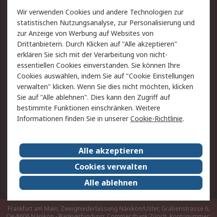
Rücksendungen
Kontakt
Wir verwenden Cookies und andere Technologien zur
Hilfe
statistischen Nutzungsanalyse, zur Personalisierung und
zur Anzeige von Werbung auf Websites von
Drittanbietern. Durch Klicken auf "Alle akzeptieren"
Rechtliches
erklären Sie sich mit der Verarbeitung von nicht-
AGB
Datenschutz
essentiellen Cookies einverstanden. Sie können Ihre
Cookies auswählen, indem Sie auf "Cookie Einstellungen
Cookie-Richtlinie
Zahlungsbedingungen
verwalten" klicken. Wenn Sie dies nicht möchten, klicken
Copyright/Impressum
Sie auf "Alle ablehnen". Dies kann den Zugriff auf
bestimmte Funktionen einschränken. Weitere
Über RS
Informationen finden Sie in unserer
Cookie-Richtlinie
.
Unternehmen
RS weltweit
Karriere bei RS
Nachhaltigkeit
Alle akzeptieren
Qualität/Umwelt/Zertifikate
Presse-Center
Cookies verwalten
Event-Center
Alle ablehnen
Frankfurt am Main, Zweigniederlassung Nänikon/Uster, Grabenstrasse 6,
CH-8606 Nänikon - Bankverbindung: Commerzbank Zürich, Kontonummer: