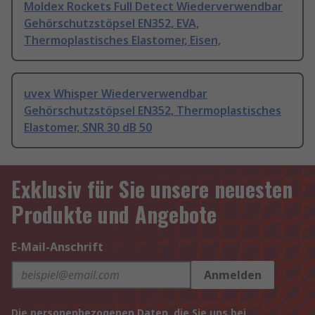
Moldex Rockets Full Detect Wiederverwendbar
Gehörschutzstöpsel EN352, EVA,
Thermoplastisches Elastomer, Eisen,
uvex Whisper Wiederverwendbar
Gehörschutzstöpsel EN352, Thermoplastisches
Elastomer, SNR 30 dB 50
Exklusiv für Sie unsere neuesten
Produkte und Angebote
E-Mail-Anschrift
Anmelden
Die personenbezogenen Daten, die Sie uns bei