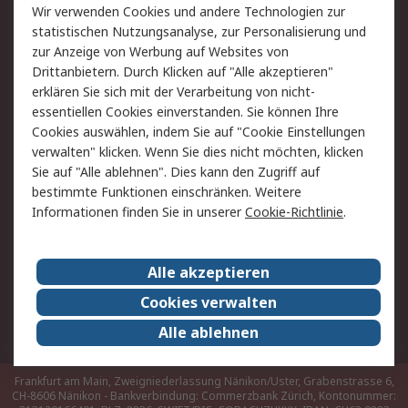
Rücksendungen
Kontakt
Wir verwenden Cookies und andere Technologien zur
Hilfe
statistischen Nutzungsanalyse, zur Personalisierung und
zur Anzeige von Werbung auf Websites von
Drittanbietern. Durch Klicken auf "Alle akzeptieren"
Rechtliches
erklären Sie sich mit der Verarbeitung von nicht-
AGB
Datenschutz
essentiellen Cookies einverstanden. Sie können Ihre
Cookies auswählen, indem Sie auf "Cookie Einstellungen
Cookie-Richtlinie
Zahlungsbedingungen
verwalten" klicken. Wenn Sie dies nicht möchten, klicken
Copyright/Impressum
Sie auf "Alle ablehnen". Dies kann den Zugriff auf
bestimmte Funktionen einschränken. Weitere
Über RS
Informationen finden Sie in unserer
Cookie-Richtlinie
.
Unternehmen
RS weltweit
Karriere bei RS
Nachhaltigkeit
Alle akzeptieren
Qualität/Umwelt/Zertifikate
Presse-Center
Cookies verwalten
Event-Center
Alle ablehnen
Frankfurt am Main, Zweigniederlassung Nänikon/Uster, Grabenstrasse 6,
CH-8606 Nänikon - Bankverbindung: Commerzbank Zürich, Kontonummer: