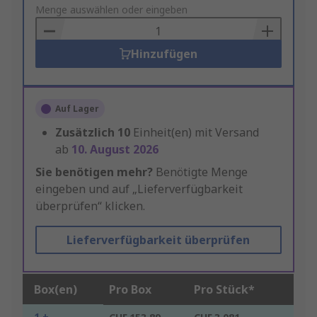
to
Menge auswählen oder eingeben
Basket
Hinzufügen
Auf Lager
Zusätzlich
10
Einheit(en) mit Versand
ab
10. August 2026
Sie benötigen mehr?
Benötigte Menge
eingeben und auf „Lieferverfügbarkeit
überprüfen“ klicken.
Lieferverfügbarkeit überprüfen
Box(en)
Pro Box
Pro Stück*
1 +