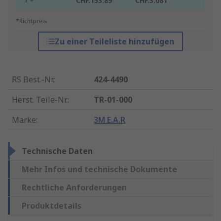
CHF.153.89
CHF.3.081
*Richtpreis
Zu einer Teileliste hinzufügen
RS Best.-Nr.
:
424-4490
Herst. Teile-Nr.
:
TR-01-000
Marke
:
3M E.A.R
Technische Daten
Mehr Infos und technische Dokumente
Rechtliche Anforderungen
Produktdetails