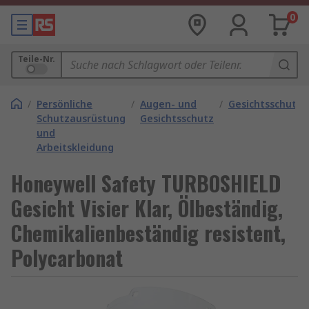
0
Teile-Nr.
/
Persönliche
/
Augen- und
/
Gesichtsschutz
Schutzausrüstung
Gesichtsschutz
und
Arbeitskleidung
Honeywell Safety TURBOSHIELD
Gesicht Visier Klar, Ölbeständig,
Chemikalienbeständig resistent,
Polycarbonat