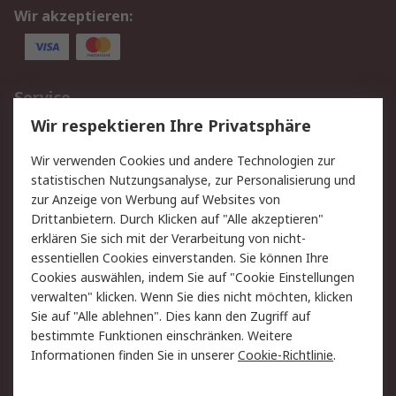
Wir akzeptieren:
Service
Wir respektieren Ihre Privatsphäre
Value Added Services
Lieferlösungen
Rücksendungen
Kontakt
Wir verwenden Cookies und andere Technologien zur
Hilfe
statistischen Nutzungsanalyse, zur Personalisierung und
zur Anzeige von Werbung auf Websites von
Drittanbietern. Durch Klicken auf "Alle akzeptieren"
Rechtliches
erklären Sie sich mit der Verarbeitung von nicht-
AGB
Datenschutz
essentiellen Cookies einverstanden. Sie können Ihre
Cookies auswählen, indem Sie auf "Cookie Einstellungen
Cookie-Richtlinie
Zahlungsbedingungen
verwalten" klicken. Wenn Sie dies nicht möchten, klicken
Copyright/Impressum
Sie auf "Alle ablehnen". Dies kann den Zugriff auf
bestimmte Funktionen einschränken. Weitere
Über RS
Informationen finden Sie in unserer
Cookie-Richtlinie
.
Unternehmen
RS weltweit