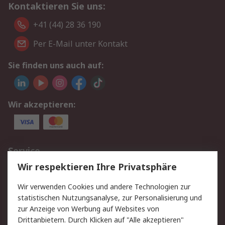
Kontaktieren Sie uns:
+41 (44) 28 36 190
Per E-Mail unter Kontakt
Sie finden uns auch auf:
Wir akzeptieren:
Service
Wir respektieren Ihre Privatsphäre
Value Added Services
Lieferlösungen
Rücksendungen
Kontakt
Wir verwenden Cookies und andere Technologien zur
Hilfe
statistischen Nutzungsanalyse, zur Personalisierung und
zur Anzeige von Werbung auf Websites von
Drittanbietern. Durch Klicken auf "Alle akzeptieren"
Rechtliches