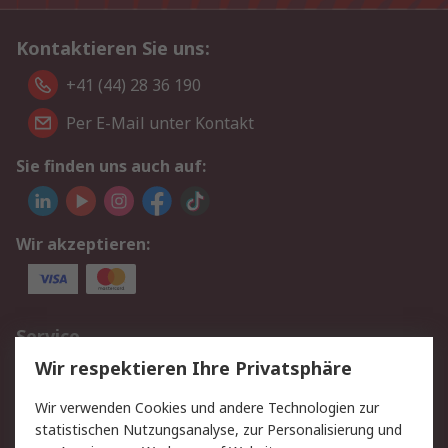
Kontaktieren Sie uns:
+41 (44) 28 36 190
Per E-Mail unter Kontakt
Sie finden uns auch auf:
Wir akzeptieren:
Service
Wir respektieren Ihre Privatsphäre
Value Added Services
Lieferlösungen
Rücksendungen
Kontakt
Wir verwenden Cookies und andere Technologien zur
Hilfe
statistischen Nutzungsanalyse, zur Personalisierung und