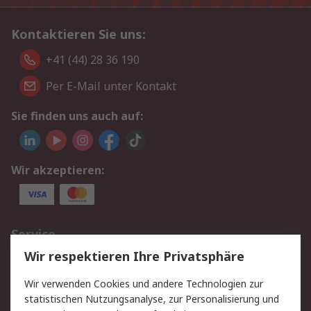
Kontaktieren Sie uns:
+41 (44) 28 36 190
Per E-Mail unter Kontakt
Sie finden uns auch auf:
Wir akzeptieren:
Service
Wir respektieren Ihre Privatsphäre
Value Added Services
Lieferlösungen
Rücksendungen
Kontakt
Wir verwenden Cookies und andere Technologien zur
Hilfe
statistischen Nutzungsanalyse, zur Personalisierung und