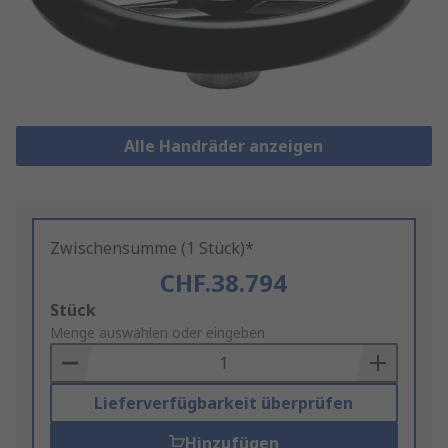
Alle Handräder anzeigen
Zwischensumme (1 Stück)*
CHF.38.794
Add
Stück
to
Menge auswählen oder eingeben
Basket
Lieferverfügbarkeit überprüfen
Hinzufügen