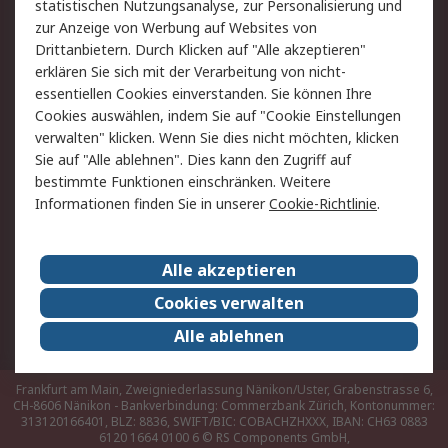
Hilfe
statistischen Nutzungsanalyse, zur Personalisierung und
zur Anzeige von Werbung auf Websites von
Drittanbietern. Durch Klicken auf "Alle akzeptieren"
Rechtliches
erklären Sie sich mit der Verarbeitung von nicht-
AGB
Datenschutz
essentiellen Cookies einverstanden. Sie können Ihre
Cookies auswählen, indem Sie auf "Cookie Einstellungen
Cookie-Richtlinie
Zahlungsbedingungen
verwalten" klicken. Wenn Sie dies nicht möchten, klicken
Copyright/Impressum
Sie auf "Alle ablehnen". Dies kann den Zugriff auf
bestimmte Funktionen einschränken. Weitere
Über RS
Informationen finden Sie in unserer
Cookie-Richtlinie
.
Unternehmen
RS weltweit
Karriere bei RS
Nachhaltigkeit
Alle akzeptieren
Qualität/Umwelt/Zertifikate
Presse-Center
Cookies verwalten
Event-Center
Alle ablehnen
Frankfurt am Main, Zweigniederlassung Nänikon/Uster, Grabenstrasse 6,
CH-8606 Nänikon - Bankverbindung: Commerzbank Zürich, Kontonummer:
313120166401, BLZ: 8836, SWIFT/BIC: COBACHZHXXX, IBAN: CH63 0883
6120 1664 0100 6
© RS Components GmbH,