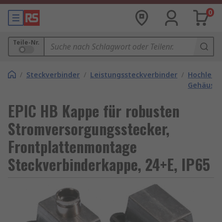
0
Teile-Nr.
/
Steckverbinder
/
Leistungssteckverbinder
/
Hochleist
Gehäuse
EPIC HB Kappe für robusten
Stromversorgungsstecker,
Frontplattenmontage
Steckverbinderkappe, 24+E, IP65