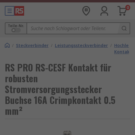
0
Teile-Nr.
/
Steckverbinder
/
Leistungssteckverbinder
/
Hochleist
Kontakte
RS PRO RS-CESF Kontakt für
robusten
Stromversorgungsstecker
Buchse 16A Crimpkontakt 0.5
mm²