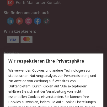
Per E-Mail unter Kontakt
Sie finden uns auch auf:
Wir akzeptieren:
Service
Wir respektieren Ihre Privatsphäre
Value Added Services
Lieferlösungen
Rücksendungen
Kontakt
Wir verwenden Cookies und andere Technologien zur
Hilfe
statistischen Nutzungsanalyse, zur Personalisierung und
zur Anzeige von Werbung auf Websites von
Drittanbietern. Durch Klicken auf "Alle akzeptieren"
Rechtliches
erklären Sie sich mit der Verarbeitung von nicht-
AGB
Datenschutz
essentiellen Cookies einverstanden. Sie können Ihre
Cookies auswählen, indem Sie auf "Cookie Einstellungen
Cookie-Richtlinie
Zahlungsbedingungen