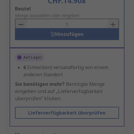
CHF.14.908
Add
Beutel
to
Menge auswählen oder eingeben
Basket
Hinzufügen
Auf Lager
6
Einheit(en) versandfertig von einem
anderen Standort
Sie benötigen mehr?
Benötigte Menge
eingeben und auf „Lieferverfügbarkeit
überprüfen“ klicken.
Lieferverfügbarkeit überprüfen