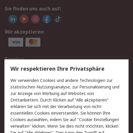
Sie finden uns auch auf:
Wir akzeptieren:
Service
Wir respektieren Ihre Privatsphäre
Value Added Services
Lieferlösungen
Rücksendungen
Kontakt
Wir verwenden Cookies und andere Technologien zur
Hilfe
statistischen Nutzungsanalyse, zur Personalisierung und
zur Anzeige von Werbung auf Websites von
Drittanbietern. Durch Klicken auf "Alle akzeptieren"
Rechtliches
erklären Sie sich mit der Verarbeitung von nicht-
AGB
Datenschutz
essentiellen Cookies einverstanden. Sie können Ihre
Cookies auswählen, indem Sie auf "Cookie Einstellungen
Cookie-Richtlinie
Zahlungsbedingungen
verwalten" klicken. Wenn Sie dies nicht möchten, klicken
Copyright/Impressum
Sie auf "Alle ablehnen". Dies kann den Zugriff auf