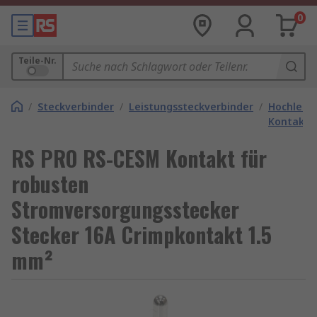
0
Teile-Nr.
/
Steckverbinder
/
Leistungssteckverbinder
/
Hochleist
Kontakte
RS PRO RS-CESM Kontakt für
robusten
Stromversorgungsstecker
Stecker 16A Crimpkontakt 1.5
mm²