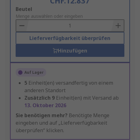
CHF.12.837
Add
Beutel
to
Menge auswählen oder eingeben
Basket
Lieferverfügbarkeit überprüfen
Hinzufügen
Auf Lager
5
Einheit(en) versandfertig von einem
anderen Standort
Zusätzlich
9
Einheit(en) mit Versand ab
13. Oktober 2026
Sie benötigen mehr?
Benötigte Menge
eingeben und auf „Lieferverfügbarkeit
überprüfen“ klicken.