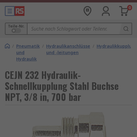
0
Teile-Nr.
/
Pneumatik
/
Hydraulikanschlüsse
/
Hydraulikkupplun
und
und -leitungen
Hydraulik
CEJN 232 Hydraulik-
Schnellkupplung Stahl Buchse
NPT, 3/8 in, 700 bar