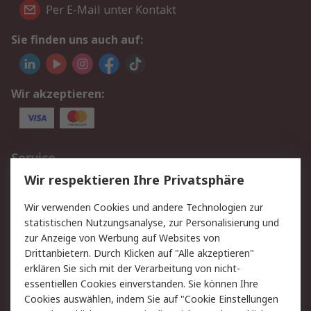
Per E-Mail unter Kontakt
Sie finden uns auch auf:
Wir akzeptieren:
Service
Wir respektieren Ihre Privatsphäre
Value Added Services
Lieferlösungen
Rücksendungen
Kontakt
Wir verwenden Cookies und andere Technologien zur
Hilfe
statistischen Nutzungsanalyse, zur Personalisierung und
zur Anzeige von Werbung auf Websites von
Drittanbietern. Durch Klicken auf "Alle akzeptieren"
Rechtliches
erklären Sie sich mit der Verarbeitung von nicht-
AGB
Datenschutz
essentiellen Cookies einverstanden. Sie können Ihre
Cookies auswählen, indem Sie auf "Cookie Einstellungen
Cookie-Richtlinie
Zahlungsbedingungen