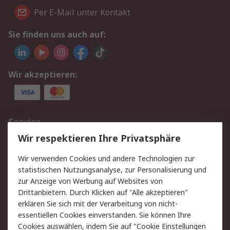
Per E-Mail unter Kontakt
Sie finden uns auch auf:
Wir akzeptieren:
Service
Wir respektieren Ihre Privatsphäre
Value Added Services
Lieferlösungen
Rücksendungen
Kontakt
Wir verwenden Cookies und andere Technologien zur
Hilfe
statistischen Nutzungsanalyse, zur Personalisierung und
zur Anzeige von Werbung auf Websites von
Drittanbietern. Durch Klicken auf "Alle akzeptieren"
Rechtliches
erklären Sie sich mit der Verarbeitung von nicht-
AGB
Datenschutz
essentiellen Cookies einverstanden. Sie können Ihre
Cookies auswählen, indem Sie auf "Cookie Einstellungen
Cookie-Richtlinie
Zahlungsbedingungen