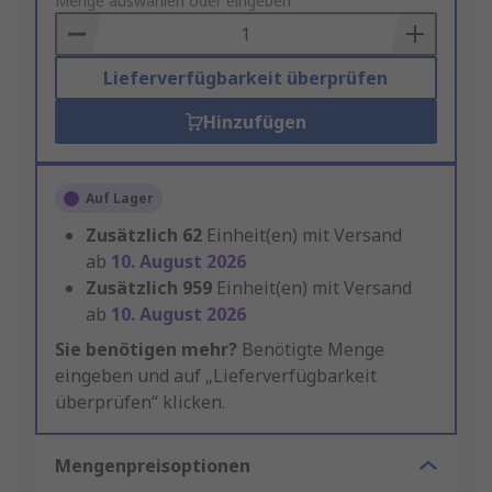
to
Menge auswählen oder eingeben
Basket
Lieferverfügbarkeit überprüfen
Hinzufügen
Auf Lager
Zusätzlich
62
Einheit(en) mit Versand
ab
10. August 2026
Zusätzlich
959
Einheit(en) mit Versand
ab
10. August 2026
Sie benötigen mehr?
Benötigte Menge
eingeben und auf „Lieferverfügbarkeit
überprüfen“ klicken.
Mengenpreisoptionen