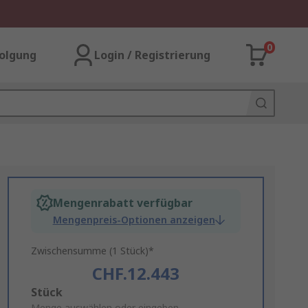
0
olgung
Login / Registrierung
Mengenrabatt verfügbar
Mengenpreis-Optionen anzeigen
Zwischensumme (1 Stück)*
CHF.12.443
Add
Stück
Menge auswählen oder eingeben