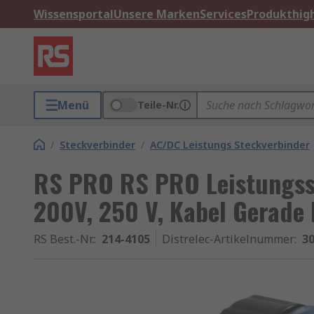
Wissensportal
Unsere Marken
Services
Produkthigh
Menü
Teile-Nr.
/
Steckverbinder
/
AC/DC Leistungs Steckverbinder
RS PRO RS PRO Leistungss
200V, 250 V, Kabel Gerade 
RS Best.-Nr.
:
214-4105
Distrelec-Artikelnummer
:
30