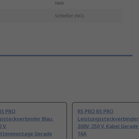
Nein
Schließer (NO)
RS PRO
RS PRO RS PRO
ssteckverbinder Blau,
Leistungssteckverbinder 
 V,
200V, 250 V, Kabel Gerade
attenmontage Gerade
16A