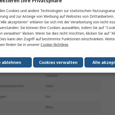
ektieren Ihre Privatsphäre
Kabel
en Cookies und andere Technologien zur statistischen Nutzungsanal
ung
Gerade
erung und zur Anzeige von Werbung auf Websites von Drittanbietern.
"Alle akzeptieren" erklären Sie sich mit der Verarbeitung von nicht-ess
ur min.
-25°C
verstanden. Sie können Ihre Cookies auswählen, indem Sie auf "Cook
en verwalten" klicken. Wenn Sie dies nicht möchten, klicken Sie auf "Al
Steckbar
Dies kann den Zugriff auf bestimmte Funktionen einschränken. Weite
bstemperatur
40°C
en finden Sie in unserer
Cookie-Richtlinie
.
IP66, IP67
e ablehnen
Cookies verwalten
Alle akzep
RS PRO
Stecker
fahrenbereiche
Nein
ngen
No
Blau