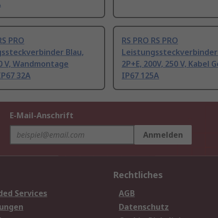
A
RS PRO
RS PRO RS PRO
ssteckverbinder Blau,
Leistungssteckverbinder
50 V, Wandmontage
2P+E, 200V, 250 V, Kabel 
IP67 32A
IP67 125A
E-Mail-Anschrift
Anmelden
Rechtliches
ded Services
AGB
sungen
Datenschutz