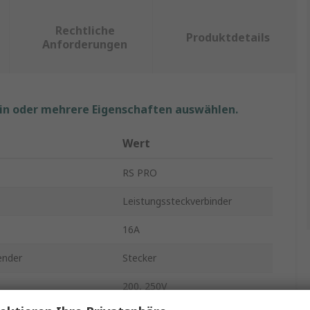
Rechtliche
Produktdetails
Anforderungen
ein oder mehrere Eigenschaften auswählen.
Wert
RS PRO
Leistungssteckverbinder
16A
ender
Stecker
200, 250V