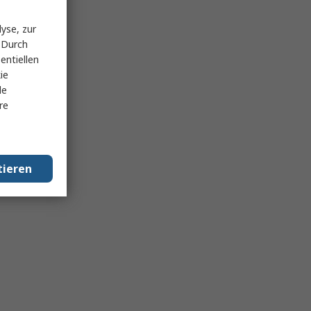
yse, zur
 Durch
entiellen
ie
le
re
tieren