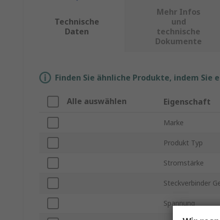
Mehr Infos
Technische
und
Daten
technische
Dokumente
Finden Sie ähnliche Produkte, indem Sie 
Alle auswählen
Eigenschaft
Marke
Produkt Typ
Stromstärke
Steckverbinder G
Spannung