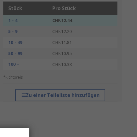
Stück
Pro Stück
1 - 4
CHF.12.44
5 - 9
CHF.12.20
10 - 49
CHF.11.81
50 - 99
CHF.10.95
100 +
CHF.10.38
*Richtpreis
Zu einer Teileliste hinzufügen