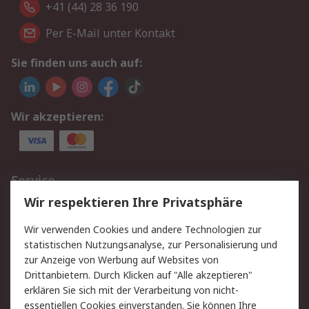
+41 (44) 28 36 190
Per E-Mail unter Kontakt
Sie finden uns auch auf:
Wir akzeptieren:
Service
Wir respektieren Ihre Privatsphäre
Value Added Services
Lieferlösungen
Rücksendungen
Kontakt
Wir verwenden Cookies und andere Technologien zur
Hilfe
statistischen Nutzungsanalyse, zur Personalisierung und
zur Anzeige von Werbung auf Websites von
Drittanbietern. Durch Klicken auf "Alle akzeptieren"
Rechtliches
erklären Sie sich mit der Verarbeitung von nicht-
AGB
Datenschutz
essentiellen Cookies einverstanden. Sie können Ihre