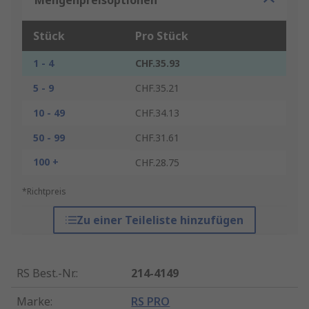
Mengenpreisoptionen
Stück
Pro Stück
1 - 4
CHF.35.93
5 - 9
CHF.35.21
10 - 49
CHF.34.13
50 - 99
CHF.31.61
100 +
CHF.28.75
*Richtpreis
Zu einer Teileliste hinzufügen
RS Best.-Nr.
:
214-4149
Marke
:
RS PRO