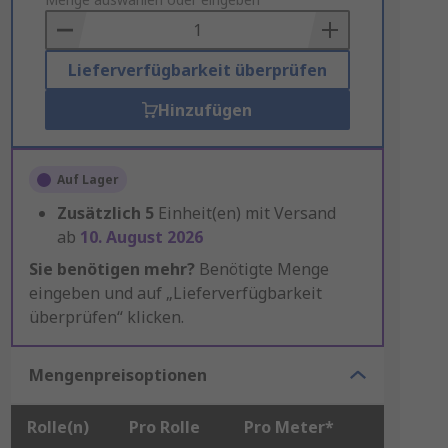
to
Basket
Lieferverfügbarkeit überprüfen
Hinzufügen
Auf Lager
Zusätzlich
5
Einheit(en) mit Versand
ab
10. August 2026
Sie benötigen mehr?
Benötigte Menge
eingeben und auf „Lieferverfügbarkeit
überprüfen“ klicken.
Mengenpreisoptionen
Rolle(n)
Pro Rolle
Pro Meter*