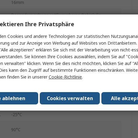
16mm
Besonders schwer entflammbares Polyolefin
ektieren Ihre Privatsphäre
Besonders schwer entflammbares Polyolefin
en Cookies und andere Technologien zur statistischen Nutzungsanal
LFHU
erung und zur Anzeige von Werbung auf Websites von Drittanbietern.
"Alle akzeptieren" erklären Sie sich mit der Verarbeitung von nicht-ess
Schwarz
verstanden. Sie können Ihre Cookies auswählen, indem Sie auf "Cook
en verwalten" klicken. Wenn Sie dies nicht möchten, klicken Sie auf "Al
25m
Dies kann den Zugriff auf bestimmte Funktionen einschränken. Weite
en finden Sie in unserer
Cookie-Richtlinie
.
IP54
Halogenfrei, Selbstverlöschend, Geringe Toxizität,
e
Schwefelfrei, Ölbeständig, Flammwidrig, Geringe
e ablehnen
Cookies verwalten
Alle akzep
Rauchentwicklung
.
-25°C
90°C