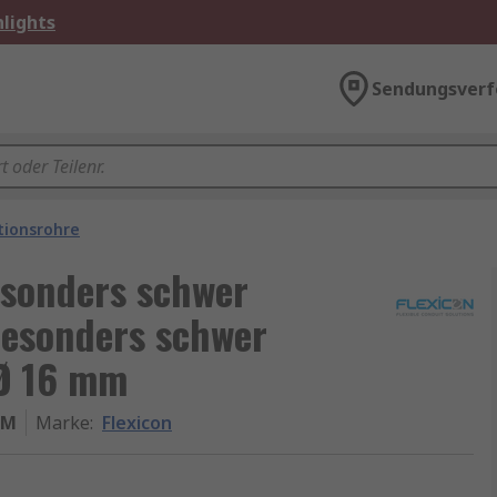
lights
Sendungsverf
tionsrohre
esonders schwer
Besonders schwer
 Ø 16 mm
5M
Marke
:
Flexicon