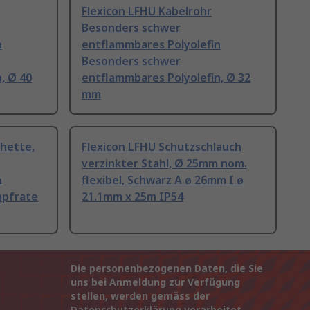
Flexicon LFHU Kabelrohr
Besonders schwer
n
entflammbares Polyolefin
Besonders schwer
, Ø 40
entflammbares Polyolefin, Ø 32
mm
chette,
Flexicon LFHU Schutzschlauch
verzinkter Stahl, Ø 25mm nom.
n
flexibel, Schwarz A ø 26mm I ø
mpfrate
21.1mm x 25m IP54
Die personenbezogenen Daten, die Sie
uns bei Anmeldung zur Verfügung
stellen, werden gemäss der
Datenschutzerklärung
verarbeitet.