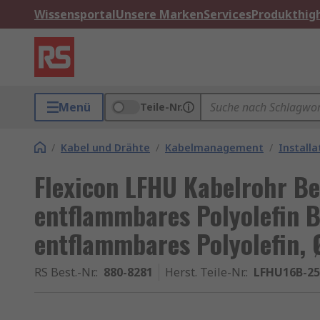
Wissensportal
Unsere Marken
Services
Produkthigh
Menü
Teile-Nr.
/
Kabel und Drähte
/
Kabelmanagement
/
Installa
Flexicon LFHU Kabelrohr B
entflammbares Polyolefin 
entflammbares Polyolefin,
RS Best.-Nr.
:
880-8281
Herst. Teile-Nr.
:
LFHU16B-2