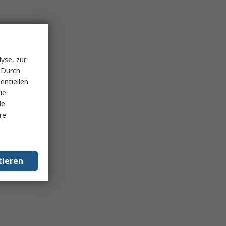
yse, zur
 Durch
entiellen
ie
le
re
tieren