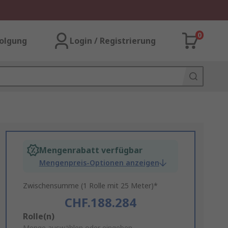
0
olgung
Login / Registrierung
Mengenrabatt verfügbar
Mengenpreis-Optionen anzeigen
Zwischensumme (1 Rolle mit 25 Meter)*
CHF.188.284
Add
Rolle(n)
Menge auswählen oder eingeben