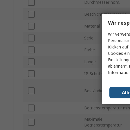
Durchmesser nom.
Beschichtungsmaterial
Wir resp
Material
Wir verwend
Serie
Personalisi
Klicken auf 
Farbe
Cookies ein
Einstellung
Länge
ablehnen". 
Information
IP-Schutzart
Beständigkeitsmerkmal
All
Betriebstemperatur min
Maximale
Betriebstemperatur