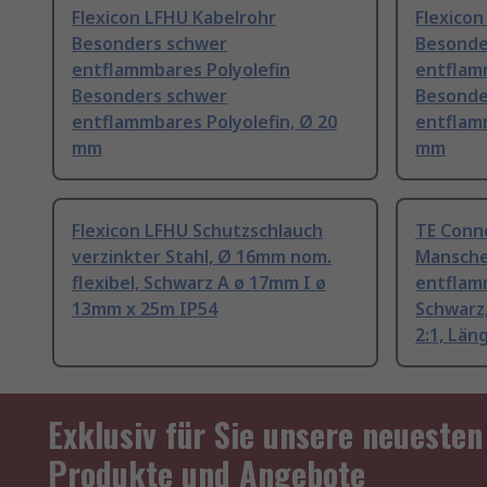
Flexicon LFHU Kabelrohr
Flexicon
Besonders schwer
Besonde
entflammbares Polyolefin
entflam
Besonders schwer
Besonde
entflammbares Polyolefin, Ø 20
entflamm
mm
mm
Flexicon LFHU Schutzschlauch
TE Conn
verzinkter Stahl, Ø 16mm nom.
Mansche
flexibel, Schwarz A ø 17mm I ø
entflam
13mm x 25m IP54
Schwarz
2:1, Län
Exklusiv für Sie unsere neuesten
Produkte und Angebote