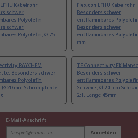
 LFHU Kabelrohr
Flexicon LFHU Kabelrohr
rs schwer
Besonders schwer
mbares Polyolefin
entflammbares Polyolefi
rs schwer
Besonders schwer
bares Polyolefin, Ø 25
entflammbares Polyolefin
mm
ectivity RAYCHEM
TE Connectivity EK Mans
tte, Besonders schwer
Besonders schwer
mbares Polyolefin
entflammbares Polyolefi
, Ø 20 mm Schrumpfrate
Schwarz, Ø 24 mm Schru
ge
2:1, Länge 45mm
E-Mail-Anschrift
Anmelden