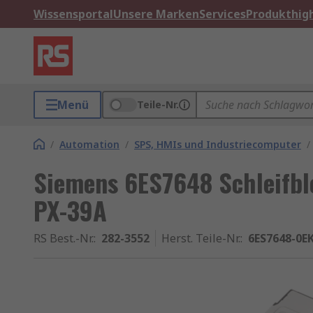
Wissensportal
Unsere Marken
Services
Produkthigh
Menü
Teile-Nr.
/
Automation
/
SPS, HMIs und Industriecomputer
/
Siemens 6ES7648 Schleifbl
PX-39A
RS Best.-Nr.
:
282-3552
Herst. Teile-Nr.
:
6ES7648-0E