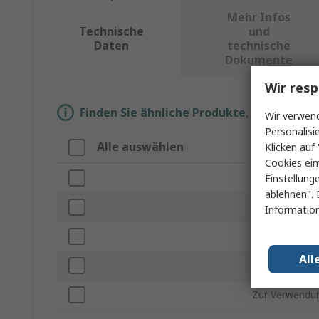
Mehr Infos
Technische
und
Daten
technische
Dokumente
Wir resp
Finden Sie ähnliche Produkte, indem Sie 
Wir verwend
Personalisi
Alle auswählen
Eigenschaf
Klicken auf 
Cookies ein
Marke
Einstellung
ablehnen". 
Zubehörtyp
Information
Produkt Typ
All
Serie
Zur Verwendu