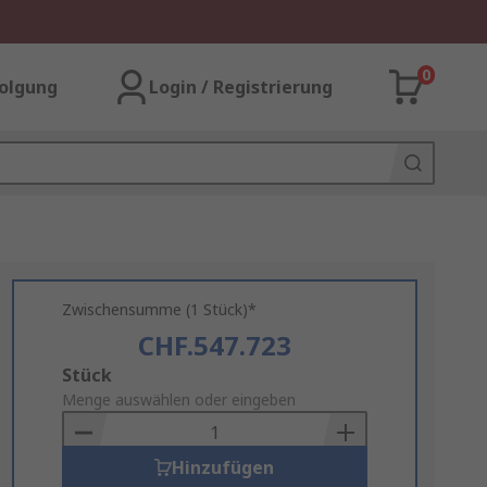
0
olgung
Login / Registrierung
Zwischensumme (1 Stück)*
CHF.547.723
Add
Stück
to
Menge auswählen oder eingeben
Basket
Hinzufügen