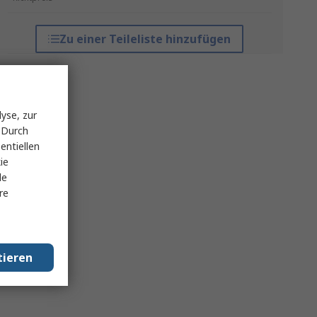
Zu einer Teileliste hinzufügen
yse, zur
 Durch
entiellen
ie
le
re
tieren