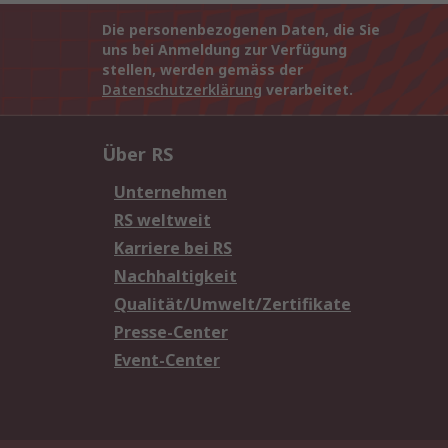
Die personenbezogenen Daten, die Sie
uns bei Anmeldung zur Verfügung
stellen, werden gemäss der
Datenschutzerklärung
verarbeitet.
Über RS
Unternehmen
RS weltweit
Karriere bei RS
Nachhaltigkeit
Qualität/Umwelt/Zertifikate
Presse-Center
Event-Center