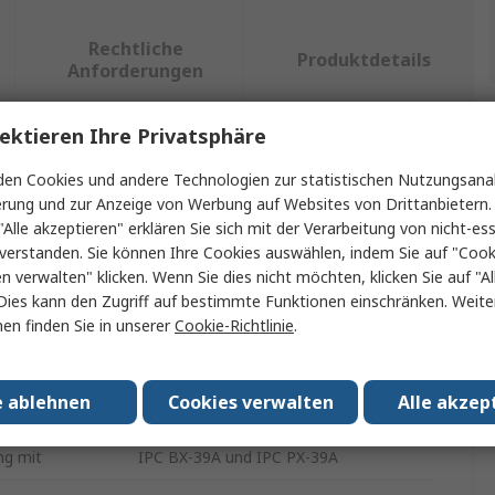
Rechtliche
Produktdetails
Anforderungen
ektieren Ihre Privatsphäre
ein oder mehrere Eigenschaften auswählen.
en Cookies und andere Technologien zur statistischen Nutzungsanal
erung und zur Anzeige von Werbung auf Websites von Drittanbietern.
t
Wert
"Alle akzeptieren" erklären Sie sich mit der Verarbeitung von nicht-ess
verstanden. Sie können Ihre Cookies auswählen, indem Sie auf "Cook
Siemens
en verwalten" klicken. Wenn Sie dies nicht möchten, klicken Sie auf "Al
Dies kann den Zugriff auf bestimmte Funktionen einschränken. Weite
Schleifblock
en finden Sie in unserer
Cookie-Richtlinie
.
IPC-Zubehör
e ablehnen
Cookies verwalten
Alle akzep
6ES7648
ng mit
IPC BX-39A und IPC PX-39A