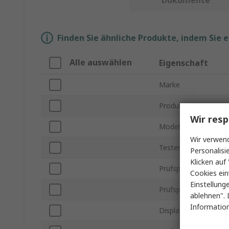
Dokumente
Finden Sie ähnliche Produkte, indem Sie 
Alle auswählen
Eigenschaft
Marke
Produkt Typ
Wir resp
Modellnummer
Wir verwend
Tester Typ
Personalisi
Klicken auf 
Prüfspannung max.
Cookies ein
Einstellung
Prüfspannung min.
ablehnen". 
Information
Displaytyp