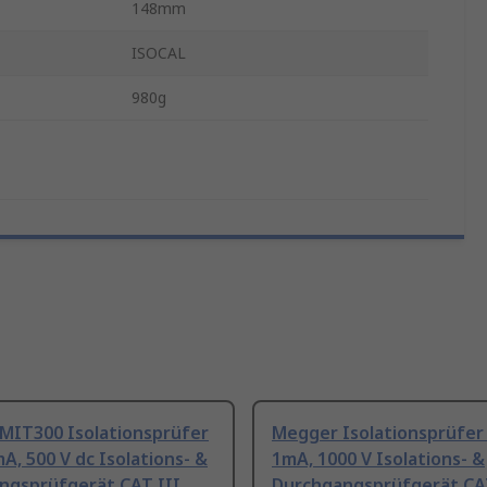
148mm
ISOCAL
980g
MIT300 Isolationsprüfer
Megger Isolationsprüfer 
mA, 500 V dc Isolations- &
1mA, 1000 V Isolations- &
ngsprüfgerät CAT III,
Durchgangsprüfgerät CAT