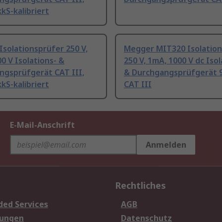
S-kalibriert
solationsprüfer 250 V,
Megger MIT320 Isolation
0 V Isolations- &
250 V, 1mA, 1000 V dc Isol
ngsprüfgerät CAT III,
& Durchgangsprüfgerät 
S-kalibriert
CAT III
E-Mail-Anschrift
Anmelden
Rechtliches
ded Services
AGB
sungen
Datenschutz