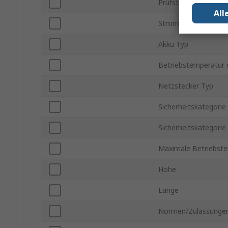
Prüfstrom
All
Stromversorgung
Akku Typ
Betriebstemperatur 
Netzstecker Typ
Sicherheitskategori
Sicherheitskategorie
Maximale Betriebst
Höhe
Länge
Normen/Zulassunge