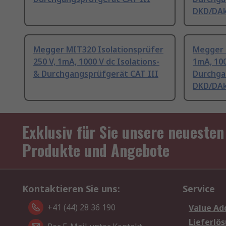
DKD/DAkk
Megger MIT320 Isolationsprüfer
Megger I
250 V, 1mA, 1000 V dc Isolations-
1mA, 100
& Durchgangsprüfgerät CAT III
Durchga
DKD/DAkk
Exklusiv für Sie unsere neuesten
Produkte und Angebote
Kontaktieren Sie uns:
Service
+41 (44) 28 36 190
Value Ad
Lieferlö