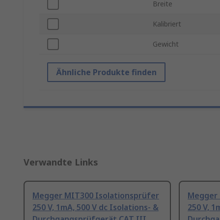
Breite
Kalibriert
Gewicht
Ähnliche Produkte finden
Verwandte Links
Megger MIT300 Isolationsprüfer
Megger 
250 V, 1mA, 500 V dc Isolations- &
250 V, 1
Durchgangsprüfgerät CAT III
Durchga