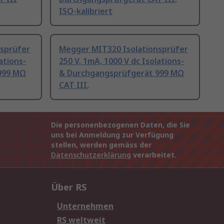
ISO-kalibriert
sprüfer
Megger MIT320 Isolationsprüfer
ations-
250 V, 1mA, 1000 V dc Isolations-
999 MΩ
& Durchgangsprüfgerät 999 MΩ
CAT III,
Die personenbezogenen Daten, die Sie
uns bei Anmeldung zur Verfügung
stellen, werden gemäss der
Datenschutzerklärung
verarbeitet.
Über RS
Unternehmen
RS weltweit