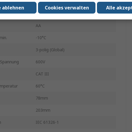
1mA
e ablehnen
Cookies verwalten
Alle akzep
Batterie
AA
min.
-10°C
3-polig (Global)
e Spannung
600V
CAT III
emperatur
60°C
78mm
203mm
n
IEC 61326-1