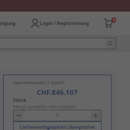
0
olgung
Login / Registrierung
Zwischensumme (1 Stück)*
CHF.846.107
Add
Stück
to
Menge auswählen oder eingeben
Basket
Lieferverfügbarkeit überprüfen