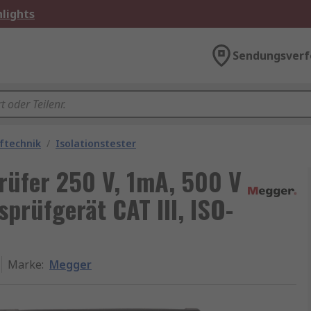
lights
Sendungsverf
üftechnik
/
Isolationstester
rüfer 250 V, 1mA, 500 V
prüfgerät CAT III, ISO-
Marke
:
Megger