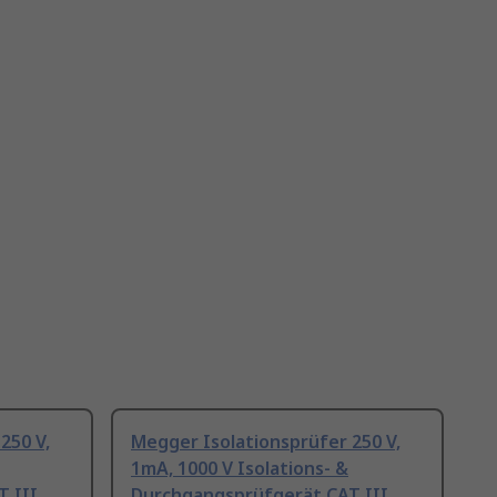
250 V,
Megger Isolationsprüfer 250 V,
1mA, 1000 V Isolations- &
 III
Durchgangsprüfgerät CAT III,