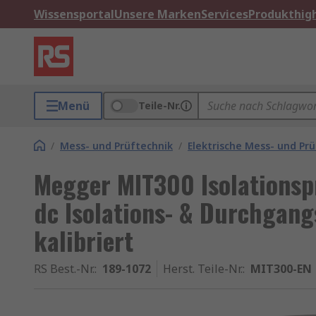
Wissensportal
Unsere Marken
Services
Produkthigh
Menü
Teile-Nr.
/
Mess- und Prüftechnik
/
Elektrische Mess- und Pr
Megger MIT300 Isolationsp
dc Isolations- & Durchgangs
kalibriert
RS Best.-Nr.
:
189-1072
Herst. Teile-Nr.
:
MIT300-EN