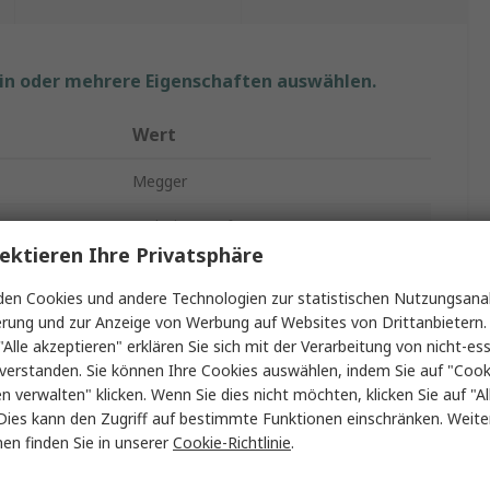
ein oder mehrere Eigenschaften auswählen.
Wert
Megger
Isolationsprüfer
ektieren Ihre Privatsphäre
MIT300
en Cookies und andere Technologien zur statistischen Nutzungsanal
Isolations- & Durchgangsprüfgerät
erung und zur Anzeige von Werbung auf Websites von Drittanbietern.
"Alle akzeptieren" erklären Sie sich mit der Verarbeitung von nicht-ess
500V dc
verstanden. Sie können Ihre Cookies auswählen, indem Sie auf "Cook
en verwalten" klicken. Wenn Sie dies nicht möchten, klicken Sie auf "Al
250V
Dies kann den Zugriff auf bestimmte Funktionen einschränken. Weite
en finden Sie in unserer
Cookie-Richtlinie
.
LCD