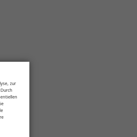
yse, zur
 Durch
entiellen
ie
le
re