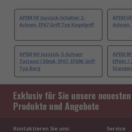
APEM HF Joystick-Schalter, 2-
APEM HF 
Achsen, IP67 Griff Typ Kugelgriff
Achsen, 
APEM NV Joystick, 5-Achsen
APEM BF 
Tastend / 50mA, IP67, IP69K Griff
Effekt /
Typ Burg
Standar
Exklusiv für Sie unsere neuesten
Produkte und Angebote
Kontaktieren Sie uns:
Service