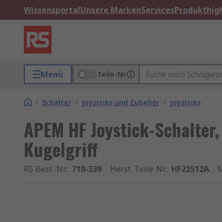
Wissensportal
Unsere Marken
Services
Produkthigh
Menü
Teile-Nr.
/
Schalter
/
Joysticks und Zubehör
/
Joysticks
APEM HF Joystick-Schalter, 
Kugelgriff
RS Best.-Nr.
:
710-339
Herst. Teile-Nr.
:
HF22S12A