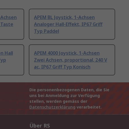
3-Achsen
APEM BL Joystick, 1-Achsen
p Taste
Analoger Hall-Effekt, IP67 Griff
Typ Paddel
n Hall
APEM 4000 Joystick, 1-Achsen
Typ
Zwei Achsen, proportional, 240 V
ac, IP67 Griff Typ Konisch
Die personenbezogenen Daten, die Sie
uns bei Anmeldung zur Verfügung
stellen, werden gemäss der
Datenschutzerklärung
verarbeitet.
Über RS