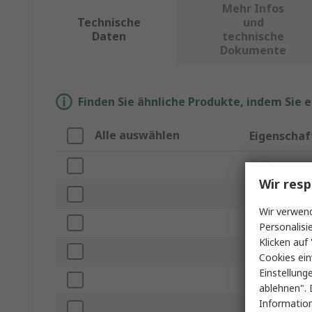
Mehr Infos
Technische
und
Daten
technische
Dokumente
Finden Sie ähnliche Produkte, indem Sie 
Alle auswählen
Eigenschaf
Marke
Wir resp
Serie
Wir verwend
Produkt Typ
Personalisi
Klicken auf 
Achsenanzahl
Cookies ein
Einstellung
IP-Schutzart
ablehnen". 
Information
Grifftype