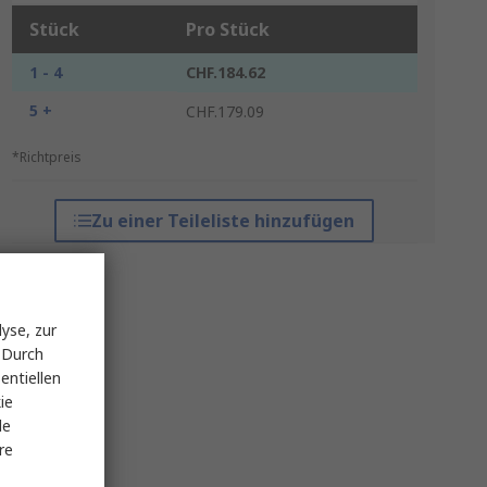
Stück
Pro Stück
1 - 4
CHF.184.62
5 +
CHF.179.09
*Richtpreis
Zu einer Teileliste hinzufügen
yse, zur
 Durch
entiellen
ie
le
re