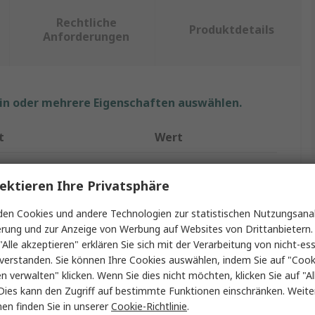
Rechtliche
Produktdetails
Anforderungen
ein oder mehrere Eigenschaften auswählen.
t
Wert
APEM
ektieren Ihre Privatsphäre
HF
en Cookies und andere Technologien zur statistischen Nutzungsanal
Joystick-Schalter
erung und zur Anzeige von Werbung auf Websites von Drittanbietern.
"Alle akzeptieren" erklären Sie sich mit der Verarbeitung von nicht-ess
2
verstanden. Sie können Ihre Cookies auswählen, indem Sie auf "Cook
en verwalten" klicken. Wenn Sie dies nicht möchten, klicken Sie auf "Al
IP67
Dies kann den Zugriff auf bestimmte Funktionen einschränken. Weite
en finden Sie in unserer
Cookie-Richtlinie
.
Kugelgriff