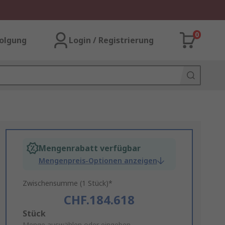
0
olgung
Login / Registrierung
Mengenrabatt verfügbar
Mengenpreis-Optionen anzeigen
Zwischensumme (1 Stück)*
CHF.184.618
Add
Stück
Menge auswählen oder eingeben