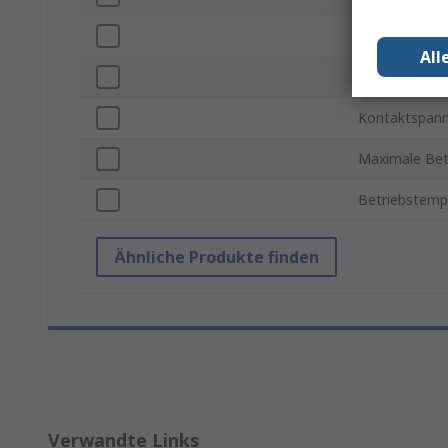
Kontaktmater
All
Lebensdauer 
Kontaktspan
Maximale Bet
Betriebstemp
Ähnliche Produkte finden
Verwandte Links