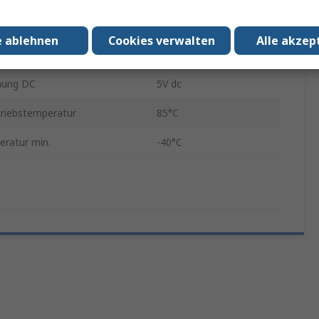
ial
Edelstahl
e ablehnen
Cookies verwalten
Alle akzep
mechanisch
5000000Cycles
nung DC
5V dc
riebstemperatur
85°C
eratur min.
-40°C