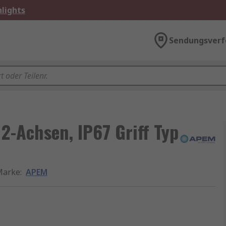
lights
Sendungsverf
2-Achsen, IP67 Griff Typ
Marke
:
APEM