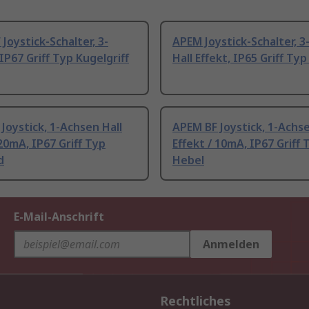
Joystick-Schalter, 3-
APEM Joystick-Schalter, 
IP67 Griff Typ Kugelgriff
Hall Effekt, IP65 Griff Ty
Joystick, 1-Achsen Hall
APEM BF Joystick, 1-Achse
 20mA, IP67 Griff Typ
Effekt / 10mA, IP67 Griff 
d
Hebel
E-Mail-Anschrift
Anmelden
Rechtliches