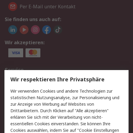
Per E-Mail unter Kontakt
Sie finden uns auch auf:
Wir akzeptieren:
Service
Wir respektieren Ihre Privatsphäre
Value Added Services
Lieferlösungen
Rücksendungen
Kontakt
Wir verwenden Cookies und andere Technologien zur
Hilfe
statistischen Nutzungsanalyse, zur Personalisierung und
zur Anzeige von Werbung auf Websites von
Drittanbietern. Durch Klicken auf "Alle akzeptieren"
Rechtliches
erklären Sie sich mit der Verarbeitung von nicht-
AGB
Datenschutz
essentiellen Cookies einverstanden. Sie können Ihre
Cookies auswählen, indem Sie auf "Cookie Einstellungen
Cookie-Richtlinie
Zahlungsbedingungen