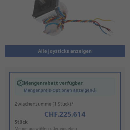
Alle Joysticks anzeigen
Mengenrabatt verfügbar
Mengenpreis-Optionen anzeigen
Zwischensumme (1 Stück)*
CHF.225.614
Add
Stück
to
Menge auswählen oder eingeben