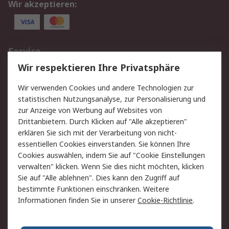
Wir akzeptieren:
Service
Wir respektieren Ihre Privatsphäre
Value Added Services
Lieferlösungen
Rücksendungen
Kontakt
Wir verwenden Cookies und andere Technologien zur
Hilfe
statistischen Nutzungsanalyse, zur Personalisierung und
zur Anzeige von Werbung auf Websites von
Drittanbietern. Durch Klicken auf "Alle akzeptieren"
Rechtliches
erklären Sie sich mit der Verarbeitung von nicht-
AGB
Datenschutz
essentiellen Cookies einverstanden. Sie können Ihre
Cookies auswählen, indem Sie auf "Cookie Einstellungen
Cookie-Richtlinie
Zahlungsbedingungen
verwalten" klicken. Wenn Sie dies nicht möchten, klicken
Copyright/Impressum
Sie auf "Alle ablehnen". Dies kann den Zugriff auf
bestimmte Funktionen einschränken. Weitere
Über RS
Informationen finden Sie in unserer
Cookie-Richtlinie
.
Unternehmen
RS weltweit