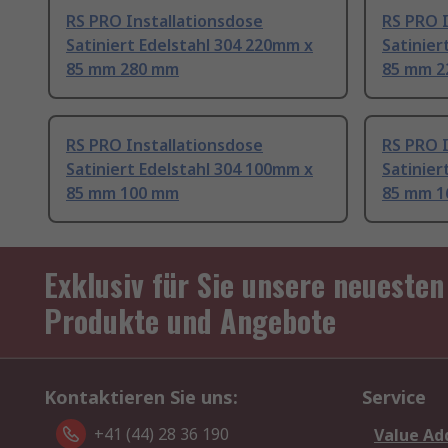
RS PRO Installationsdose
RS PRO I
Satiniert Edelstahl 304 220mm x
Satinier
85 mm 280 mm
85 mm 2
RS PRO Installationsdose
RS PRO I
Satiniert Edelstahl 304 100mm x
Satinier
85 mm 100 mm
85 mm 1
Exklusiv für Sie unsere neuesten
Produkte und Angebote
Kontaktieren Sie uns:
Service
+41 (44) 28 36 190
Value Ad