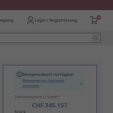
0
olgung
Login / Registrierung
Mengenrabatt verfügbar
Mengenpreis-Optionen
anzeigen
Zwischensumme (1 Stück)*
CHF.345.157
Add
Stück