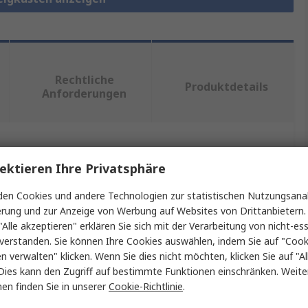
Rechtliche
Produktdetails
Anforderungen
ein oder mehrere Eigenschaften auswählen.
ektieren Ihre Privatsphäre
haft
Wert
en Cookies und andere Technologien zur statistischen Nutzungsanal
erung und zur Anzeige von Werbung auf Websites von Drittanbietern.
RS PRO
"Alle akzeptieren" erklären Sie sich mit der Verarbeitung von nicht-ess
verstanden. Sie können Ihre Cookies auswählen, indem Sie auf "Cook
Edelstahl 304
en verwalten" klicken. Wenn Sie dies nicht möchten, klicken Sie auf "Al
Dies kann den Zugriff auf bestimmte Funktionen einschränken. Weite
Typ
Installationsdose
en finden Sie in unserer
Cookie-Richtlinie
.
n Finish
Satiniert