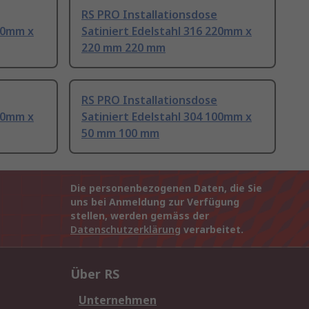
RS PRO Installationsdose
100mm x
Satiniert Edelstahl 316 220mm x
220 mm 220 mm
RS PRO Installationsdose
160mm x
Satiniert Edelstahl 304 100mm x
50 mm 100 mm
Die personenbezogenen Daten, die Sie
uns bei Anmeldung zur Verfügung
stellen, werden gemäss der
Datenschutzerklärung
verarbeitet.
Über RS
Unternehmen