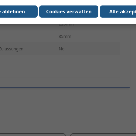
e ablehnen
Cookies verwalten
Alle akzep
220mm
220mm
85mm
ulassungen
No