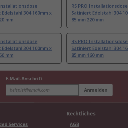
nstallationsdose
RS PRO Installationsdose
t Edelstahl 304 160mm x
Satiniert Edelstahl 304 
20 mm
85 mm 220 mm
nstallationsdose
RS PRO Installationsdose
t Edelstahl 304 100mm x
Satiniert Edelstahl 304 
60 mm
85 mm 160 mm
E-Mail-Anschrift
Anmelden
Rechtliches
ded Services
AGB