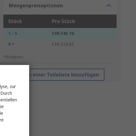
Mengenpreisoptionen
Stück
Pro Stück
1 - 5
CHF.345.16
6 +
CHF.310.65
*Richtpreis
Zu einer Teileliste hinzufügen
yse, zur
 Durch
entiellen
ie
le
re