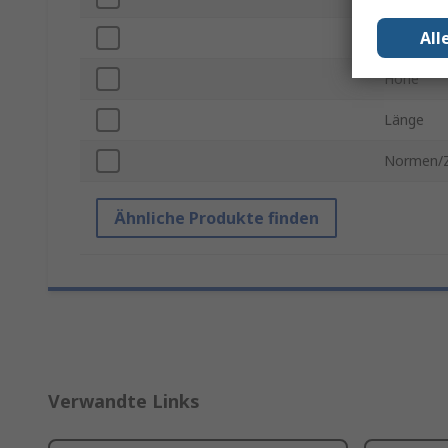
All
Breite
Höhe
Länge
Normen/Z
Ähnliche Produkte finden
Verwandte Links