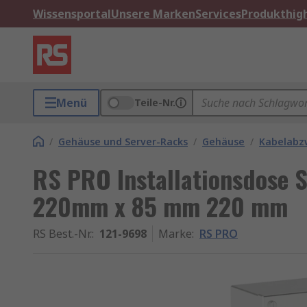
Wissensportal
Unsere Marken
Services
Produkthigh
Menü
Teile-Nr.
/
Gehäuse und Server-Racks
/
Gehäuse
/
Kabelabz
RS PRO Installationsdose S
220mm x 85 mm 220 mm
RS Best.-Nr.
:
121-9698
Marke
:
RS PRO