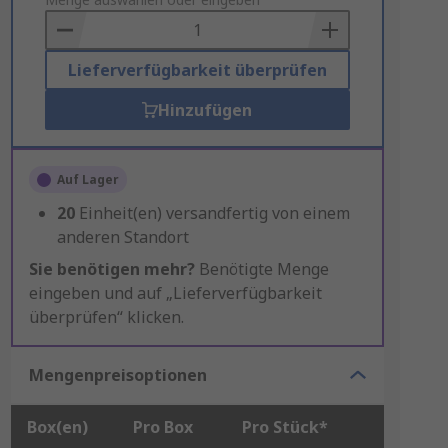
to
Basket
Lieferverfügbarkeit überprüfen
Hinzufügen
Auf Lager
20
Einheit(en) versandfertig von einem
anderen Standort
Sie benötigen mehr?
Benötigte Menge
eingeben und auf „Lieferverfügbarkeit
überprüfen“ klicken.
Mengenpreisoptionen
Box(en)
Pro Box
Pro Stück*