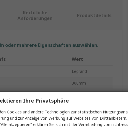
Rechtliche
Produktdetails
Anforderungen
ein oder mehrere Eigenschaften auswählen.
aft
Wert
Legrand
360mm
p
Kabelbinder
ektieren Ihre Privatsphäre
7.6mm
en Cookies und andere Technologien zur statistischen Nutzungsanal
erung und zur Anzeige von Werbung auf Websites von Drittanbietern.
Natur
"Alle akzeptieren" erklären Sie sich mit der Verarbeitung von nicht-ess