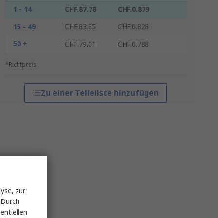
1 - 14
CHF.87.78
CHF.0.879
15 - 49
CHF.83.35
CHF.0.828
50 +
CHF.79.01
CHF.0.788
*Richtpreis
Zu einer Teileliste hinzufügen
yse, zur
 Durch
entiellen