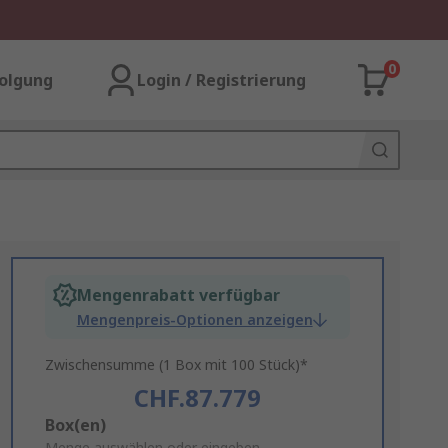
0
olgung
Login / Registrierung
Mengenrabatt verfügbar
Mengenpreis-Optionen anzeigen
Zwischensumme (1 Box mit 100 Stück)*
CHF.87.779
Add
Box(en)
Menge auswählen oder eingeben