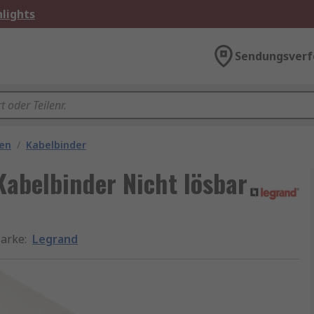
lights
Sendungsverf
gen
/
Kabelbinder
Kabelbinder Nicht lösbar
arke
:
Legrand