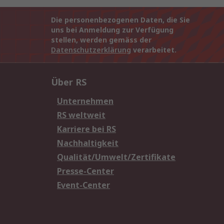
Die personenbezogenen Daten, die Sie
uns bei Anmeldung zur Verfügung
stellen, werden gemäss der
Datenschutzerklärung
verarbeitet.
Über RS
Unternehmen
RS weltweit
Karriere bei RS
Nachhaltigkeit
Qualität/Umwelt/Zertifikate
Presse-Center
Event-Center