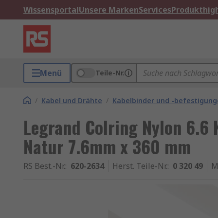
Wissensportal
Unsere Marken
Services
Produkthigh
Menü
Teile-Nr.
/
Kabel und Drähte
/
Kabelbinder und -befestigun
Legrand Colring Nylon 6.6 
Natur 7.6mm x 360 mm
RS Best.-Nr.
:
620-2634
Herst. Teile-Nr.
:
0 320 49
M