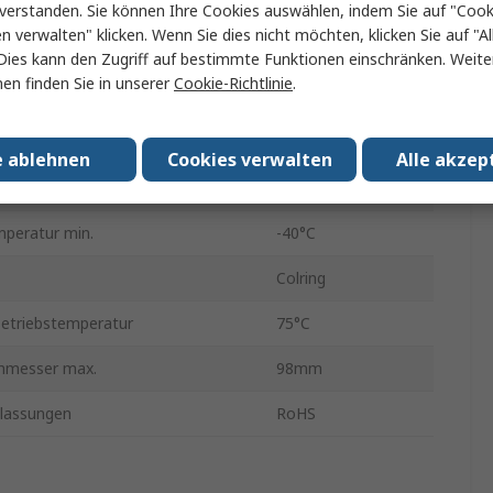
Nylon 6.6
verstanden. Sie können Ihre Cookies auswählen, indem Sie auf "Cook
en verwalten" klicken. Wenn Sie dies nicht möchten, klicken Sie auf "Al
Nicht lösbar
Dies kann den Zugriff auf bestimmte Funktionen einschränken. Weite
en finden Sie in unserer
Cookie-Richtlinie
.
Nein
m Brandfall
Halogenfrei
e ablehnen
Cookies verwalten
Alle akzep
it
530N
mperatur min.
-40°C
Colring
etriebstemperatur
75°C
hmesser max.
98mm
lassungen
RoHS