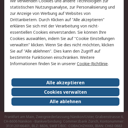
Wir verwenden Cookies und andere Technologien zur
Hilfe
statistischen Nutzungsanalyse, zur Personalisierung und
zur Anzeige von Werbung auf Websites von
Drittanbietern. Durch Klicken auf "Alle akzeptieren"
Rechtliches
erklären Sie sich mit der Verarbeitung von nicht-
AGB
Datenschutz
essentiellen Cookies einverstanden. Sie können Ihre
Cookies auswählen, indem Sie auf "Cookie Einstellungen
Cookie-Richtlinie
Zahlungsbedingungen
verwalten" klicken. Wenn Sie dies nicht möchten, klicken
Copyright/Impressum
Sie auf "Alle ablehnen". Dies kann den Zugriff auf
bestimmte Funktionen einschränken. Weitere
Über RS
Informationen finden Sie in unserer
Cookie-Richtlinie
.
Unternehmen
RS weltweit
Karriere bei RS
Nachhaltigkeit
Alle akzeptieren
Qualität/Umwelt/Zertifikate
Presse-Center
Cookies verwalten
Event-Center
Alle ablehnen
Frankfurt am Main, Zweigniederlassung Nänikon/Uster, Grabenstrasse 6,
CH-8606 Nänikon - Bankverbindung: Commerzbank Zürich, Kontonummer:
313120166401, BLZ: 8836, SWIFT/BIC: COBACHZHXXX, IBAN: CH63 0883