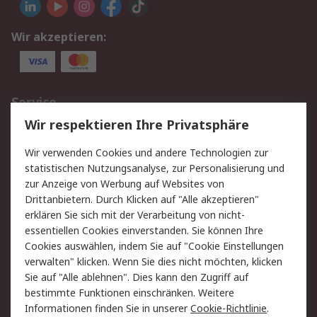
Wir akzeptieren:
Service
Wir respektieren Ihre Privatsphäre
Value Added Services
Lieferlösungen
Rücksendungen
Kontakt
Wir verwenden Cookies und andere Technologien zur
Hilfe
statistischen Nutzungsanalyse, zur Personalisierung und
zur Anzeige von Werbung auf Websites von
Drittanbietern. Durch Klicken auf "Alle akzeptieren"
Rechtliches
erklären Sie sich mit der Verarbeitung von nicht-
AGB
Datenschutz
essentiellen Cookies einverstanden. Sie können Ihre
Cookies auswählen, indem Sie auf "Cookie Einstellungen
Cookie-Richtlinie
Zahlungsbedingungen
verwalten" klicken. Wenn Sie dies nicht möchten, klicken
Copyright/Impressum
Sie auf "Alle ablehnen". Dies kann den Zugriff auf
bestimmte Funktionen einschränken. Weitere
Über RS
Informationen finden Sie in unserer
Cookie-Richtlinie
.