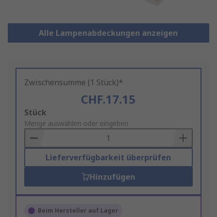
Alle Lampenabdeckungen anzeigen
Zwischensumme (1 Stück)*
CHF.17.15
Add
Stück
to
Menge auswählen oder eingeben
Basket
Lieferverfügbarkeit überprüfen
Hinzufügen
Beim Hersteller auf Lager