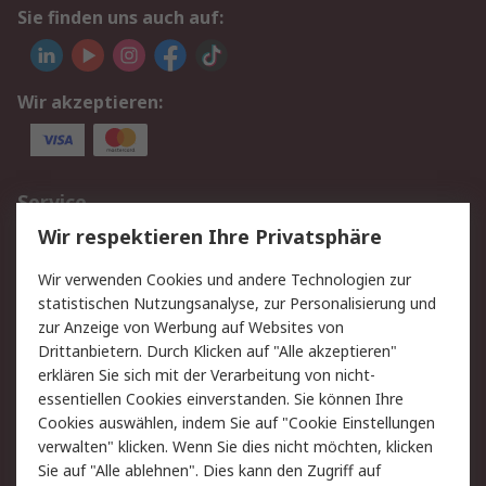
Sie finden uns auch auf:
Wir akzeptieren:
Service
Wir respektieren Ihre Privatsphäre
Value Added Services
Lieferlösungen
Rücksendungen
Kontakt
Wir verwenden Cookies und andere Technologien zur
Hilfe
statistischen Nutzungsanalyse, zur Personalisierung und
zur Anzeige von Werbung auf Websites von
Drittanbietern. Durch Klicken auf "Alle akzeptieren"
Rechtliches
erklären Sie sich mit der Verarbeitung von nicht-
AGB
Datenschutz
essentiellen Cookies einverstanden. Sie können Ihre
Cookies auswählen, indem Sie auf "Cookie Einstellungen
Cookie-Richtlinie
Zahlungsbedingungen
verwalten" klicken. Wenn Sie dies nicht möchten, klicken
Copyright/Impressum
Sie auf "Alle ablehnen". Dies kann den Zugriff auf