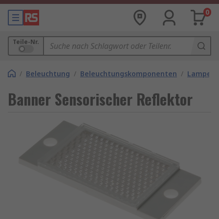
0
Teile-Nr.
/
Beleuchtung
/
Beleuchtungskomponenten
/
Lampena
Banner Sensorischer Reflektor