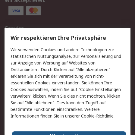
Wir akzeptieren:
Service
Wir respektieren Ihre Privatsphäre
Value Added Services
Lieferlösungen
Rücksendungen
Kontakt
Wir verwenden Cookies und andere Technologien zur
Hilfe
statistischen Nutzungsanalyse, zur Personalisierung und
zur Anzeige von Werbung auf Websites von
Drittanbietern. Durch Klicken auf "Alle akzeptieren"
Rechtliches
erklären Sie sich mit der Verarbeitung von nicht-
AGB
Datenschutz
essentiellen Cookies einverstanden. Sie können Ihre
Cookies auswählen, indem Sie auf "Cookie Einstellungen
Cookie-Richtlinie
Zahlungsbedingungen
verwalten" klicken. Wenn Sie dies nicht möchten, klicken
Copyright/Impressum
Sie auf "Alle ablehnen". Dies kann den Zugriff auf
bestimmte Funktionen einschränken. Weitere
Über RS
Informationen finden Sie in unserer
Cookie-Richtlinie
.
Unternehmen
RS weltweit
Karriere bei RS
Nachhaltigkeit