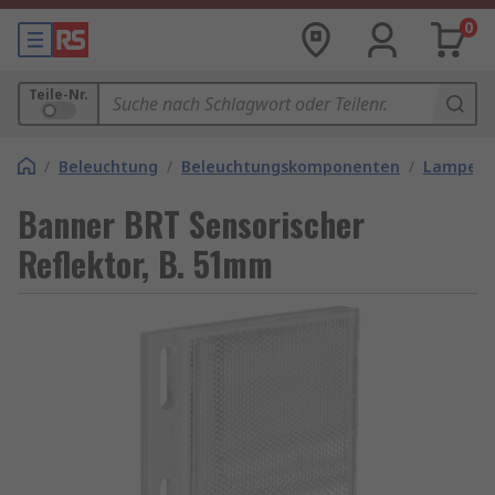
0
Teile-Nr.
/
Beleuchtung
/
Beleuchtungskomponenten
/
Lampena
Banner BRT Sensorischer
Reflektor, B. 51mm