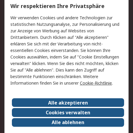
Wir respektieren Ihre Privatsphäre
Value Added Services
Lieferlösungen
Rücksendungen
Kontakt
Wir verwenden Cookies und andere Technologien zur
Hilfe
statistischen Nutzungsanalyse, zur Personalisierung und
zur Anzeige von Werbung auf Websites von
Drittanbietern. Durch Klicken auf "Alle akzeptieren"
Rechtliches
erklären Sie sich mit der Verarbeitung von nicht-
AGB
Datenschutz
essentiellen Cookies einverstanden. Sie können Ihre
Cookies auswählen, indem Sie auf "Cookie Einstellungen
Cookie-Richtlinie
Zahlungsbedingungen
verwalten" klicken. Wenn Sie dies nicht möchten, klicken
Copyright/Impressum
Sie auf "Alle ablehnen". Dies kann den Zugriff auf
bestimmte Funktionen einschränken. Weitere
Über RS
Informationen finden Sie in unserer
Cookie-Richtlinie
.
Unternehmen
RS weltweit
Karriere bei RS
Nachhaltigkeit
Alle akzeptieren
Qualität/Umwelt/Zertifikate
Presse-Center
Cookies verwalten
Event-Center
Alle ablehnen