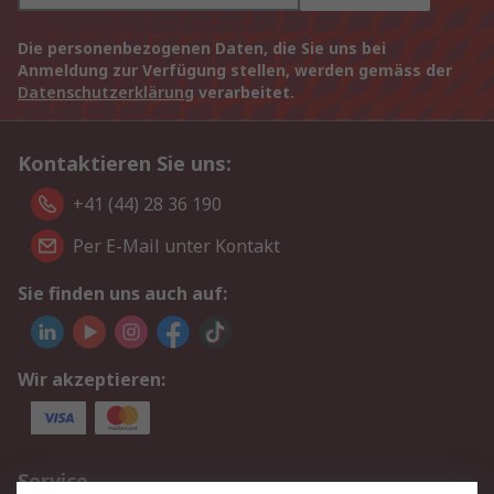
Die personenbezogenen Daten, die Sie uns bei
Anmeldung zur Verfügung stellen, werden gemäss der
Datenschutzerklärung
verarbeitet.
Kontaktieren Sie uns:
+41 (44) 28 36 190
Per E-Mail unter Kontakt
Sie finden uns auch auf:
Wir akzeptieren:
Service