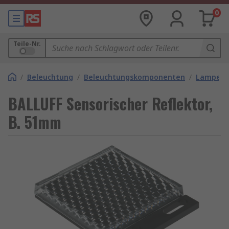
0
Teile-Nr.
/
Beleuchtung
/
Beleuchtungskomponenten
/
Lampena
BALLUFF Sensorischer Reflektor,
B. 51mm