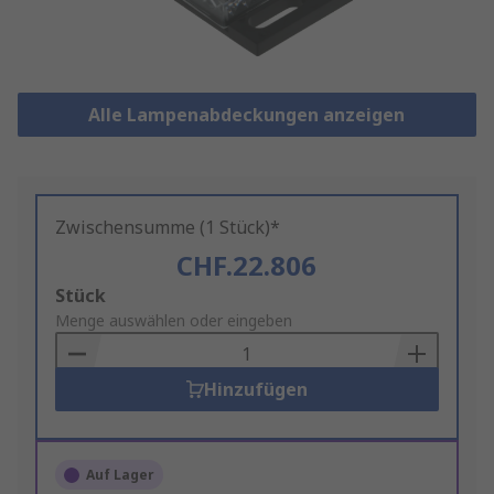
Alle Lampenabdeckungen anzeigen
Zwischensumme (1 Stück)*
CHF.22.806
Add
Stück
to
Menge auswählen oder eingeben
Basket
Hinzufügen
Auf Lager