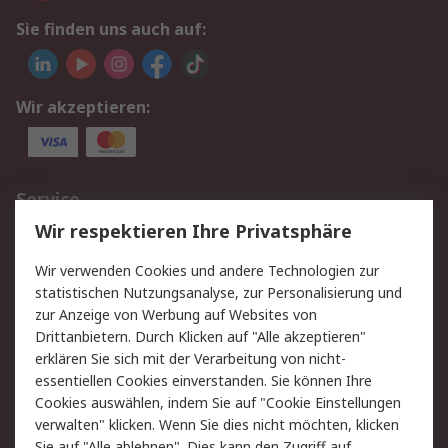
Sie finden uns auch auf:
Wir akzeptieren:
Service
Wir respektieren Ihre Privatsphäre
Value Added Services
Lieferlösungen
Rücksendungen
Kontakt
Wir verwenden Cookies und andere Technologien zur
Hilfe
statistischen Nutzungsanalyse, zur Personalisierung und
zur Anzeige von Werbung auf Websites von
Drittanbietern. Durch Klicken auf "Alle akzeptieren"
Rechtliches
erklären Sie sich mit der Verarbeitung von nicht-
AGB
Datenschutz
essentiellen Cookies einverstanden. Sie können Ihre
Cookies auswählen, indem Sie auf "Cookie Einstellungen
Cookie-Richtlinie
Zahlungsbedingungen
verwalten" klicken. Wenn Sie dies nicht möchten, klicken
Copyright/Impressum
Sie auf "Alle ablehnen". Dies kann den Zugriff auf