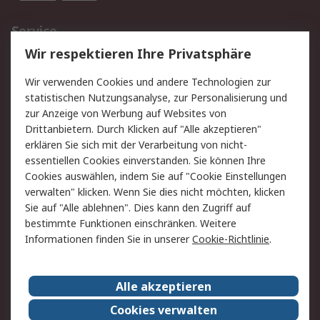
Service
Wir respektieren Ihre Privatsphäre
Value Added Services
Lieferlösungen
Rücksendungen
Kontakt
Wir verwenden Cookies und andere Technologien zur
Hilfe
statistischen Nutzungsanalyse, zur Personalisierung und
zur Anzeige von Werbung auf Websites von
Drittanbietern. Durch Klicken auf "Alle akzeptieren"
Rechtliches
erklären Sie sich mit der Verarbeitung von nicht-
AGB
Datenschutz
essentiellen Cookies einverstanden. Sie können Ihre
Cookies auswählen, indem Sie auf "Cookie Einstellungen
Cookie-Richtlinie
Zahlungsbedingungen
verwalten" klicken. Wenn Sie dies nicht möchten, klicken
Copyright/Impressum
Sie auf "Alle ablehnen". Dies kann den Zugriff auf
bestimmte Funktionen einschränken. Weitere
Über RS
Informationen finden Sie in unserer
Cookie-Richtlinie
.
Unternehmen
RS weltweit
Karriere bei RS
Nachhaltigkeit
Alle akzeptieren
Qualität/Umwelt/Zertifikate
Presse-Center
Cookies verwalten