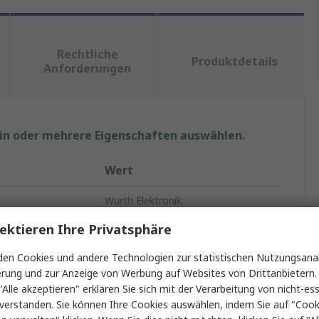
Rechtliche
Produktdetails
Anforderungen
ein oder mehrere Eigenschaften auswählen.
Wert
Wurth Elektronik
ektieren Ihre Privatsphäre
ge
1
en Cookies und andere Technologien zur statistischen Nutzungsanal
LAN-Ethernet-Transformator
erung und zur Anzeige von Werbung auf Websites von Drittanbietern.
-1dB
"Alle akzeptieren" erklären Sie sich mit der Verarbeitung von nicht-ess
verstanden. Sie können Ihre Cookies auswählen, indem Sie auf "Cook
Durchsteckmontage