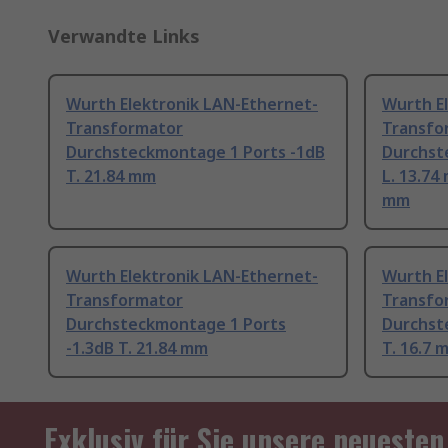
Verwandte Links
Wurth Elektronik LAN-Ethernet-
Wurth E
Transformator
Transfo
Durchsteckmontage 1 Ports -1dB
Durchst
T. 21.84 mm
L. 13.74
mm
Wurth Elektronik LAN-Ethernet-
Wurth E
Transformator
Transfo
Durchsteckmontage 1 Ports
Durchst
-1.3dB T. 21.84 mm
T. 16.7 
Exklusiv für Sie unsere neuesten