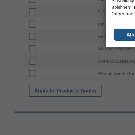
Einstellung
ablehnen". 
Tiefe
Information
Induktivität
All
Betriebstemperatu
Maximale Betrieb
Normen/Zulassun
Windungsverhältni
Ähnliche Produkte finden