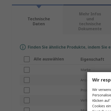
Mehr Infos
Technische
und
Daten
technische
Dokumente
Finden Sie ähnliche Produkte, indem Sie 
Alle auswählen
Eigenschaft
Marke
Wir resp
Anzahl der Ausgän
Wir verwend
Produkt Typ
Personalisi
Verlustdämpfung
Klicken auf 
Cookies ein
Montageart