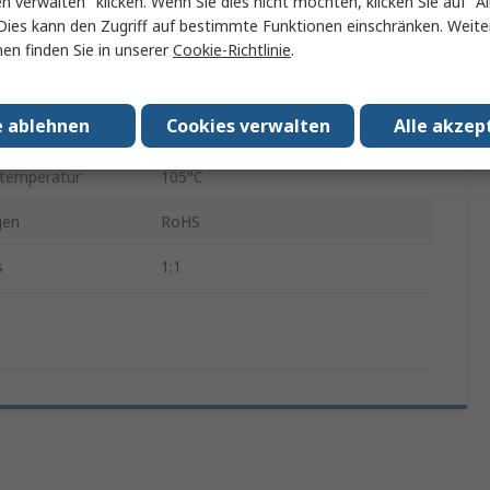
en verwalten" klicken. Wenn Sie dies nicht möchten, klicken Sie auf "Al
Dies kann den Zugriff auf bestimmte Funktionen einschränken. Weite
21.84mm
en finden Sie in unserer
Cookie-Richtlinie
.
350μH
e ablehnen
Cookies verwalten
Alle akzep
r min.
-40°C
stemperatur
105°C
gen
RoHS
s
1:1