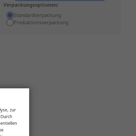
Verpackungsoptionen:
Standardverpackung
Produktionsverpackung
yse, zur
 Durch
entiellen
ie