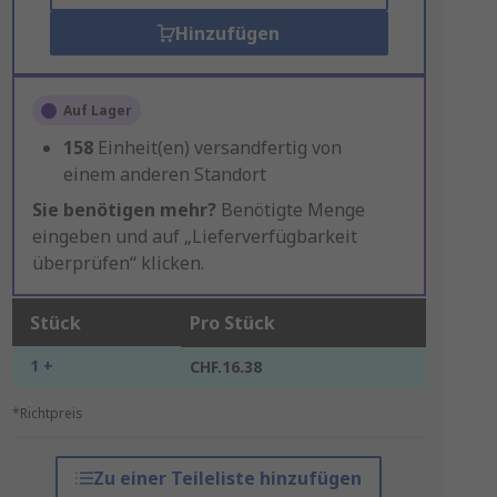
Hinzufügen
Auf Lager
158
Einheit(en) versandfertig von
einem anderen Standort
Sie benötigen mehr?
Benötigte Menge
eingeben und auf „Lieferverfügbarkeit
überprüfen“ klicken.
Stück
Pro Stück
1 +
CHF.16.38
*Richtpreis
Zu einer Teileliste hinzufügen