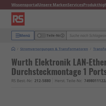
Wissensportal
Unsere Marken
Services
Produkthigh
Menü
Teile-Nr.
/
Stromversorgungen & Transformatoren
/
Transf
Wurth Elektronik LAN-Ethe
Durchsteckmontage 1 Ports
RS Best.-Nr.
:
212-5880
Herst. Teile-Nr.
:
7498011122