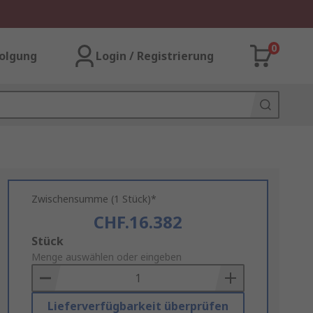
0
olgung
Login / Registrierung
Zwischensumme (1 Stück)*
CHF.16.382
Add
Stück
to
Menge auswählen oder eingeben
Basket
Lieferverfügbarkeit überprüfen