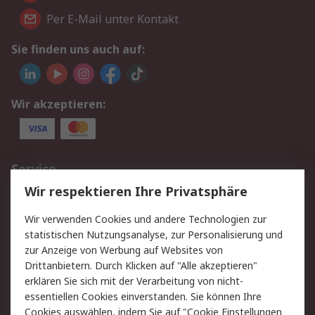
Per E-Mail unter Kontakt
Sie finden uns auch auf:
Wir akzeptieren:
Service
Wir respektieren Ihre Privatsphäre
Value Added Services
Lieferlösungen
Rücksendungen
Kontakt
Wir verwenden Cookies und andere Technologien zur
Hilfe
statistischen Nutzungsanalyse, zur Personalisierung und
zur Anzeige von Werbung auf Websites von
Drittanbietern. Durch Klicken auf "Alle akzeptieren"
Rechtliches
erklären Sie sich mit der Verarbeitung von nicht-
AGB
Datenschutz
essentiellen Cookies einverstanden. Sie können Ihre
Cookies auswählen, indem Sie auf "Cookie Einstellungen