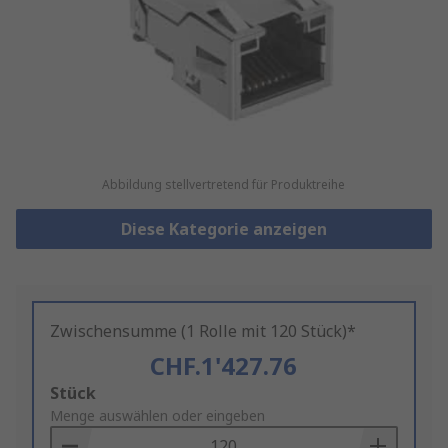
Abbildung stellvertretend für Produktreihe
Diese Kategorie anzeigen
Zwischensumme (1 Rolle mit 120 Stück)*
CHF.1'427.76
Add
Stück
to
Menge auswählen oder eingeben
Basket