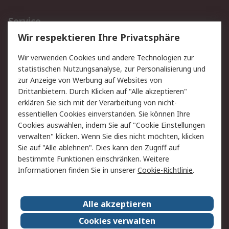
Service
Wir respektieren Ihre Privatsphäre
Value Added Services
Lieferlösungen
Rücksendungen
Kontakt
Wir verwenden Cookies und andere Technologien zur
Hilfe
statistischen Nutzungsanalyse, zur Personalisierung und
zur Anzeige von Werbung auf Websites von
Drittanbietern. Durch Klicken auf "Alle akzeptieren"
Rechtliches
erklären Sie sich mit der Verarbeitung von nicht-
AGB
Datenschutz
essentiellen Cookies einverstanden. Sie können Ihre
Cookies auswählen, indem Sie auf "Cookie Einstellungen
Cookie-Richtlinie
Zahlungsbedingungen
verwalten" klicken. Wenn Sie dies nicht möchten, klicken
Copyright/Impressum
Sie auf "Alle ablehnen". Dies kann den Zugriff auf
bestimmte Funktionen einschränken. Weitere
Über RS
Informationen finden Sie in unserer
Cookie-Richtlinie
.
Unternehmen
RS weltweit
Karriere bei RS
Nachhaltigkeit
Alle akzeptieren
Qualität/Umwelt/Zertifikate
Presse-Center
Cookies verwalten