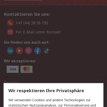
Kontaktieren Sie uns:
+41 (44) 28 36 190
Per E-Mail unter Kontakt
Sie finden uns auch auf:
Wir akzeptieren:
Service
Wir respektieren Ihre Privatsphäre
Value Added Services
Lieferlösungen
Rücksendungen
Kontakt
Wir verwenden Cookies und andere Technologien zur
Hilfe
statistischen Nutzungsanalyse, zur Personalisierung und