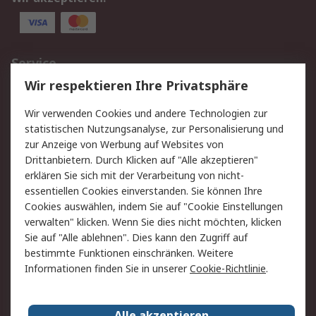
Service
Wir respektieren Ihre Privatsphäre
Value Added Services
Lieferlösungen
Rücksendungen
Kontakt
Wir verwenden Cookies und andere Technologien zur
Hilfe
statistischen Nutzungsanalyse, zur Personalisierung und
zur Anzeige von Werbung auf Websites von
Drittanbietern. Durch Klicken auf "Alle akzeptieren"
Rechtliches
erklären Sie sich mit der Verarbeitung von nicht-
AGB
Datenschutz
essentiellen Cookies einverstanden. Sie können Ihre
Cookies auswählen, indem Sie auf "Cookie Einstellungen
Cookie-Richtlinie
Zahlungsbedingungen
verwalten" klicken. Wenn Sie dies nicht möchten, klicken
Copyright/Impressum
Sie auf "Alle ablehnen". Dies kann den Zugriff auf
bestimmte Funktionen einschränken. Weitere
Über RS
Informationen finden Sie in unserer
Cookie-Richtlinie
.
Unternehmen
RS weltweit
Karriere bei RS
Nachhaltigkeit
Alle akzeptieren