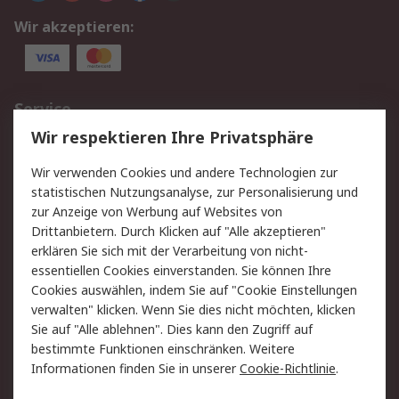
Wir akzeptieren:
Service
Wir respektieren Ihre Privatsphäre
Value Added Services
Lieferlösungen
Rücksendungen
Kontakt
Wir verwenden Cookies und andere Technologien zur
Hilfe
statistischen Nutzungsanalyse, zur Personalisierung und
zur Anzeige von Werbung auf Websites von
Drittanbietern. Durch Klicken auf "Alle akzeptieren"
Rechtliches
erklären Sie sich mit der Verarbeitung von nicht-
AGB
Datenschutz
essentiellen Cookies einverstanden. Sie können Ihre
Cookies auswählen, indem Sie auf "Cookie Einstellungen
Cookie-Richtlinie
Zahlungsbedingungen
verwalten" klicken. Wenn Sie dies nicht möchten, klicken
Copyright/Impressum
Sie auf "Alle ablehnen". Dies kann den Zugriff auf
bestimmte Funktionen einschränken. Weitere
Über RS
Informationen finden Sie in unserer
Cookie-Richtlinie
.