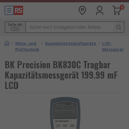
0
Teile-Nr.
/
Mess- und
/
Bauelementeprüfgeräte
/
LCR-
Prüftechnik
Messgeräte
BK Precision BK830C Tragbar
Kapazitätsmessgerät 199.99 mF
LCD