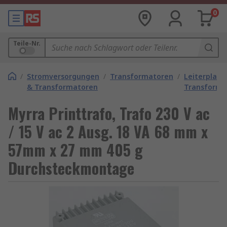
0
Teile-Nr.
/
Stromversorgungen
/
Transformatoren
/
Leiterplatt
& Transformatoren
Transforma
Myrra Printtrafo, Trafo 230 V ac
/ 15 V ac 2 Ausg. 18 VA 68 mm x
57mm x 27 mm 405 g
Durchsteckmontage