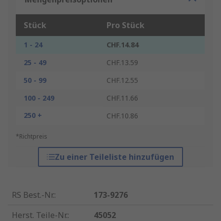
Stück
Pro Stück
1 - 24
CHF.14.84
25 - 49
CHF.13.59
50 - 99
CHF.12.55
100 - 249
CHF.11.66
250 +
CHF.10.86
*Richtpreis
Zu einer Teileliste hinzufügen
RS Best.-Nr.
:
173-9276
Herst. Teile-Nr.
:
45052