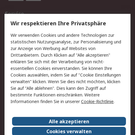
Service
Wir respektieren Ihre Privatsphäre
Value Added Services
Lieferlösungen
Rücksendungen
Kontakt
Wir verwenden Cookies und andere Technologien zur
Hilfe
statistischen Nutzungsanalyse, zur Personalisierung und
zur Anzeige von Werbung auf Websites von
Drittanbietern. Durch Klicken auf "Alle akzeptieren"
Rechtliches
erklären Sie sich mit der Verarbeitung von nicht-
AGB
Datenschutz
essentiellen Cookies einverstanden. Sie können Ihre
Cookies auswählen, indem Sie auf "Cookie Einstellungen
Cookie-Richtlinie
Zahlungsbedingungen
verwalten" klicken. Wenn Sie dies nicht möchten, klicken
Copyright/Impressum
Sie auf "Alle ablehnen". Dies kann den Zugriff auf
bestimmte Funktionen einschränken. Weitere
Über RS
Informationen finden Sie in unserer
Cookie-Richtlinie
.
Unternehmen
RS weltweit
Karriere bei RS
Nachhaltigkeit
Alle akzeptieren
Qualität/Umwelt/Zertifikate
Presse-Center
Cookies verwalten