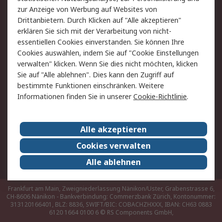
zur Anzeige von Werbung auf Websites von
Drittanbietern. Durch Klicken auf "Alle akzeptieren"
Rechtliches
erklären Sie sich mit der Verarbeitung von nicht-
AGB
Datenschutz
essentiellen Cookies einverstanden. Sie können Ihre
Cookies auswählen, indem Sie auf "Cookie Einstellungen
Cookie-Richtlinie
Zahlungsbedingungen
verwalten" klicken. Wenn Sie dies nicht möchten, klicken
Copyright/Impressum
Sie auf "Alle ablehnen". Dies kann den Zugriff auf
bestimmte Funktionen einschränken. Weitere
Über RS
Informationen finden Sie in unserer
Cookie-Richtlinie
.
Unternehmen
RS weltweit
Karriere bei RS
Nachhaltigkeit
Alle akzeptieren
Qualität/Umwelt/Zertifikate
Presse-Center
Cookies verwalten
Event-Center
Alle ablehnen
Frankfurt am Main, Zweigniederlassung Nänikon/Uster, Grabenstrasse 6,
CH-8606 Nänikon - Bankverbindung: Commerzbank Zürich, Kontonummer:
313120166401, BLZ: 8836, SWIFT/BIC: COBACHZHXXX, IBAN: CH63 0883
6120 1664 0100 6
© RS Components GmbH,