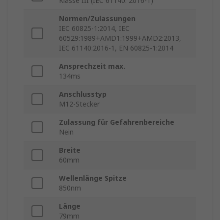
Klasse III (IEC 61140: 2016-1)
Normen/Zulassungen
IEC 60825-1:2014, IEC
60529:1989+AMD1:1999+AMD2:2013,
IEC 61140:2016-1, EN 60825-1:2014
Ansprechzeit max.
134ms
Anschlusstyp
M12-Stecker
Zulassung für Gefahrenbereiche
Nein
Breite
60mm
Wellenlänge Spitze
850nm
Länge
79mm