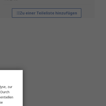
Zu einer Teileliste hinzufügen
yse, zur
 Durch
entiellen
ie