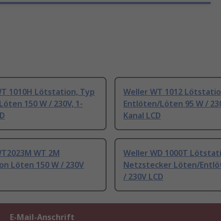
WT 1010H Lötstation, Typ
Weller WT 1012 Lötstatio
 Löten 150 W / 230V, 1-
Entlöten/Löten 95 W / 230
CD
Kanal LCD
WT2023M WT 2M
Weller WD 1000T Lötstati
on Löten 150 W / 230V
Netzstecker Löten/Entl
/ 230V LCD
E-Mail-Anschrift