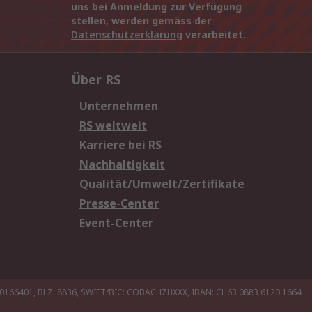
uns bei Anmeldung zur Verfügung
stellen, werden gemäss der
Datenschutzerklärung
verarbeitet.
Über RS
Unternehmen
RS weltweit
Karriere bei RS
Nachhaltigkeit
Qualität/Umwelt/Zertifikate
Presse-Center
Event-Center
20166401, BLZ: 8836, SWIFT/BIC: COBACHZHXXX, IBAN: CH63 0883 6120 1664