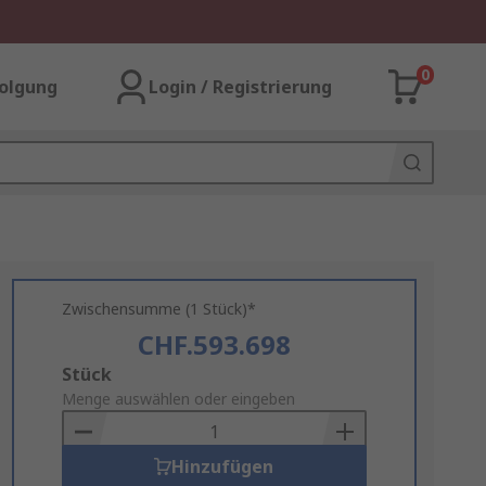
0
olgung
Login / Registrierung
Zwischensumme (1 Stück)*
CHF.593.698
Add
Stück
to
Menge auswählen oder eingeben
Basket
Hinzufügen