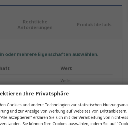
Rechtliche
Produktdetails
Anforderungen
ein oder mehrere Eigenschaften auswählen.
haft
Wert
Weller
ummer
WT 1010H
ektieren Ihre Privatsphäre
Typ
Lötstation
en Cookies und andere Technologien zur statistischen Nutzungsanal
erung und zur Anzeige von Werbung auf Websites von Drittanbietern.
tzte Aufgaben
Entlöten/Löten
"Alle akzeptieren" erklären Sie sich mit der Verarbeitung von nicht-ess
verstanden. Sie können Ihre Cookies auswählen, indem Sie auf "Cook
ker Typ
Typ G