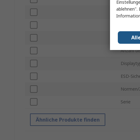
Einstellung
ablehnen". 
Nennleis
Information
Eingangs
All
Lötspitz
Anzahl d
Displayty
ESD-Siche
Normen/
Serie
Ähnliche Produkte finden