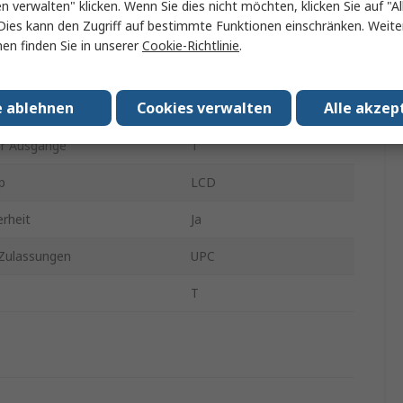
en verwalten" klicken. Wenn Sie dies nicht möchten, klicken Sie auf "Al
Dies kann den Zugriff auf bestimmte Funktionen einschränken. Weite
tung
150W
en finden Sie in unserer
Cookie-Richtlinie
.
spannung
230V
e ablehnen
Cookies verwalten
Alle akzep
en Temperatur
50°C
er Ausgänge
1
p
LCD
rheit
Ja
Zulassungen
UPC
T