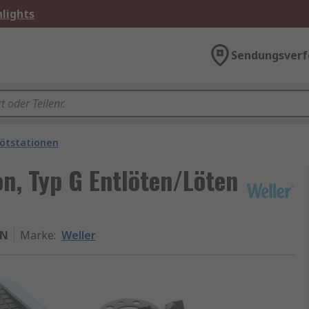
lights
Sendungsverf
ötstationen
on, Typ G Entlöten/Löten
9N
Marke
:
Weller