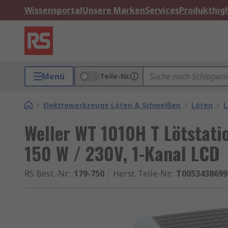
Wissensportal
Unsere Marken
Services
Produkthigh
Menü
Teile-Nr.
/
Elektrowerkzeuge Löten & Schweißen
/
Löten
/
L
Weller WT 1010H T Lötstati
150 W / 230V, 1-Kanal LCD
RS Best.-Nr.
:
179-750
Herst. Teile-Nr.
:
T005343869