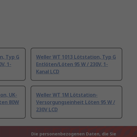
n, Typ G
Weller WT 1013 Lötstation, Typ G
V, 1-
Entlöten/Löten 95 W / 230V, 1-
Kanal LCD
on, UK-
Weller WT 1M Lötstation-
öten 80W
Versorgungseinheit Löten 95 W /
230V LCD
Die personenbezogenen Daten, die Sie