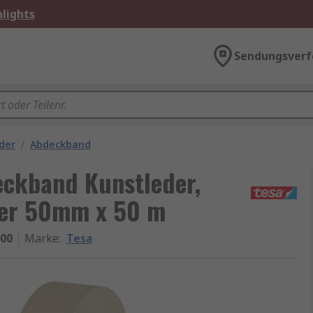
lights
Sendungsverf
der
/
Abdeckband
eckband Kunstleder,
er 50mm x 50 m
-00
Marke
:
Tesa