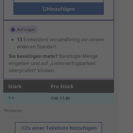
Hinzufügen
Auf Lager
13
Einheit(en) versandfertig von einem
anderen Standort
Sie benötigen mehr?
Benötigte Menge
eingeben und auf „Lieferverfügbarkeit
überprüfen“ klicken.
Stück
Pro Stück
1 +
CHF.17.85
*Richtpreis
Zu einer Teileliste hinzufügen