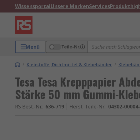
Wissensportal
Unsere Marken
Services
Produkthigh
Menü
Teile-Nr.
/
Klebstoffe, Dichtmittel & Klebebänder
/
Klebebän
Tesa Tesa Krepppapier Abd
Stärke 50 mm Gummi-Kleb
RS Best.-Nr.
:
636-719
Herst. Teile-Nr.
:
04302-00004