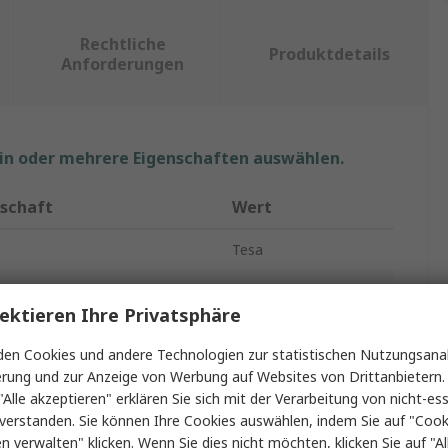
Rechtliche
Produktdetails
Anforderungen
ein oder mehrere Eigenschaften auswählen.
nschaft
Wert
Tesa
kt Typ
Abdeckband
ektieren Ihre Privatsphäre
material
Krepppapier
en Cookies und andere Technologien zur statistischen Nutzungsanal
material
Gummi
erung und zur Anzeige von Werbung auf Websites von Drittanbietern.
"Alle akzeptieren" erklären Sie sich mit der Verarbeitung von nicht-ess
50mm
verstanden. Sie können Ihre Cookies auswählen, indem Sie auf "Cook
en verwalten" klicken. Wenn Sie dies nicht möchten, klicken Sie auf "Al