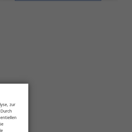
yse, zur
 Durch
entiellen
ie
le