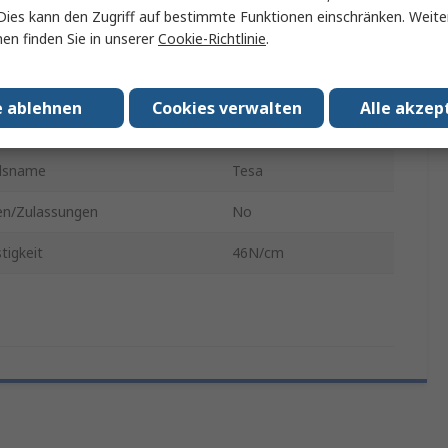
50m
Dies kann den Zugriff auf bestimmte Funktionen einschränken. Weite
en finden Sie in unserer
Cookie-Richtlinie
.
50mm
stigkeit
4N/cm
e ablehnen
Cookies verwalten
Alle akzep
Kunstleder
lsname
Tesa
n/Zulassungen
No
tigkeit
46N/cm