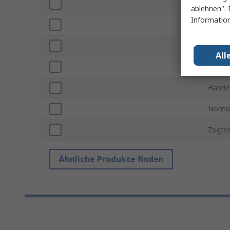
Länge
ablehnen". 
Information
Dicke
Haftfe
All
Farbe
Hande
Norme
Zugfes
Ähnliche Produkte finden