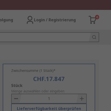
0
olgung
Login / Registrierung
Zwischensumme (1 Stück)*
CHF.17.847
Add
Stück
to
Menge auswählen oder eingeben
Basket
Lieferverfügbarkeit überprüfen