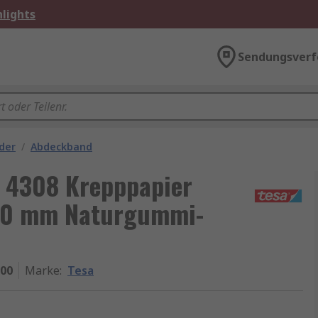
lights
Sendungsverf
der
/
Abdeckband
 4308 Krepppapier
 50 mm Naturgummi-
-00
Marke
:
Tesa