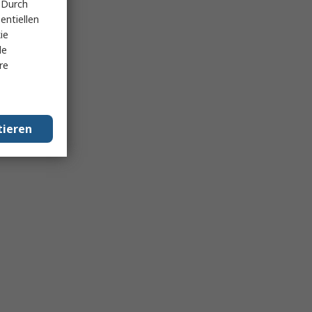
 Durch
entiellen
ie
le
re
tieren