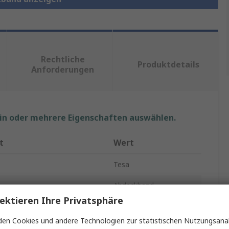
Rechtliche
Produktdetails
Anforderungen
ein oder mehrere Eigenschaften auswählen.
t
Wert
Tesa
Abdeckband
ektieren Ihre Privatsphäre
al
Krepppapier
en Cookies und andere Technologien zur statistischen Nutzungsanal
l
Naturgummi