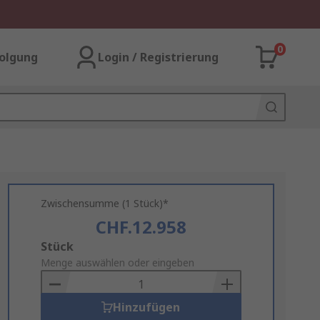
0
olgung
Login / Registrierung
Zwischensumme (1 Stück)*
CHF.12.958
Add
Stück
to
Menge auswählen oder eingeben
Basket
Hinzufügen