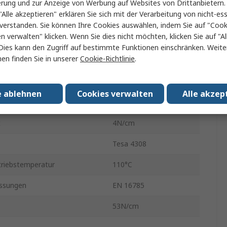
erung und zur Anzeige von Werbung auf Websites von Drittanbietern.
"Alle akzeptieren" erklären Sie sich mit der Verarbeitung von nicht-ess
50mm
verstanden. Sie können Ihre Cookies auswählen, indem Sie auf "Cook
en verwalten" klicken. Wenn Sie dies nicht möchten, klicken Sie auf "Al
50m
Dies kann den Zugriff auf bestimmte Funktionen einschränken. Weite
en finden Sie in unserer
Cookie-Richtlinie
.
er
04308-00055-00
50mm
e ablehnen
Cookies verwalten
Alle akzep
Blau
t
4N/cm
Tesa 4308
riebstemperatur
110°C
ssungen
EN 16785
53N/cm