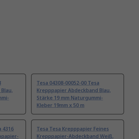
8
Tesa 04308-00052-00 Tesa
Blau,
Krepppapier Abdeckband Blau,
mmi-
Stärke 19 mm Naturgummi-
Kleber 19mm x 50 m
a 4316
Tesa Tesa Krepppapier Feines
ppapier-
Krepppapier-Abdeckband Weiß,