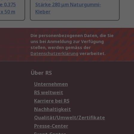
e 0.375
Stärke 280 μm Naturgummi-
x 50 m
Kleber
Die personenbezogenen Daten, die Sie
uns bei Anmeldung zur Verfügung
stellen, werden gemäss der
Datenschutzerklärung
verarbeitet.
Über RS
Unternehmen
RS weltweit
Karriere bei RS
Nachhaltigkeit
Qualität/Umwelt/Zertifikate
Presse-Center