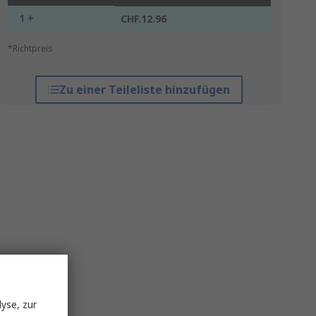
1 +
CHF.12.96
*Richtpreis
Zu einer Teileliste hinzufügen
yse, zur