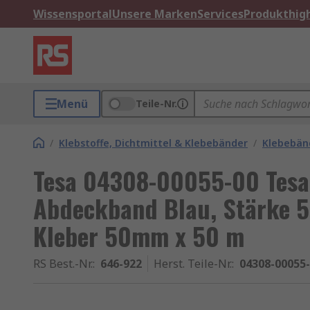
Wissensportal
Unsere Marken
Services
Produkthigh
Menü
Teile-Nr.
/
Klebstoffe, Dichtmittel & Klebebänder
/
Klebebän
Tesa 04308-00055-00 Tesa
Abdeckband Blau, Stärke
Kleber 50mm x 50 m
RS Best.-Nr.
:
646-922
Herst. Teile-Nr.
:
04308-00055