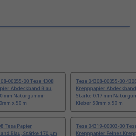
308-00055-00 Tesa 4308
Tesa 04308-00055-00 430
pier Abdeckband Blau,
Krepppapier Abdeckband 
50 mm Naturgummi-
Stärke 0.17 mm Naturgu
50mm x 50 m
Kleber 50mm x 50 m
8 Tesa Papier
Tesa 04319-00003-00 Tes
and Blau, Stärke 170 μm
Krepppapier Feines Krep