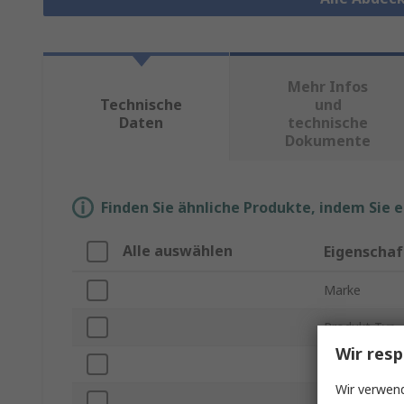
Mehr Infos
Technische
und
Daten
technische
Dokumente
Finden Sie ähnliche Produkte, indem Sie 
Alle auswählen
Eigenschaf
Marke
Produkt Typ
Wir resp
Trägermateri
Wir verwend
Klebermateria