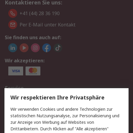
Kontaktieren Sie uns:
+41 (44) 28 36 190
Per E-Mail unter Kontakt
Sie finden uns auch auf:
Wir akzeptieren:
Service
Wir respektieren Ihre Privatsphäre
Value Added Services
Lieferlösungen
Rücksendungen
Kontakt
Wir verwenden Cookies und andere Technologien zur
Hilfe
statistischen Nutzungsanalyse, zur Personalisierung und
zur Anzeige von Werbung auf Websites von
Drittanbietern. Durch Klicken auf "Alle akzeptieren"
Rechtliches