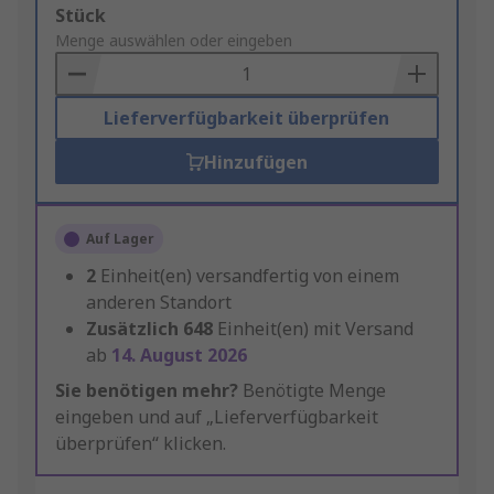
Add
Stück
to
Menge auswählen oder eingeben
Basket
Lieferverfügbarkeit überprüfen
Hinzufügen
Auf Lager
2
Einheit(en) versandfertig von einem
anderen Standort
Zusätzlich
648
Einheit(en) mit Versand
ab
14. August 2026
Sie benötigen mehr?
Benötigte Menge
eingeben und auf „Lieferverfügbarkeit
überprüfen“ klicken.