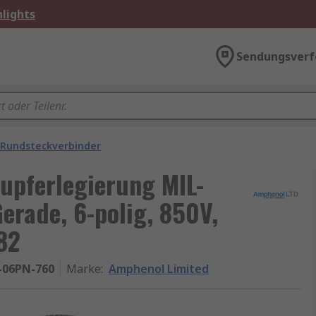
lights
Sendungsverf
 Rundsteckverbinder
upferlegierung MIL-
erade, 6-polig, 850V,
82
-06PN-760
Marke
:
Amphenol Limited