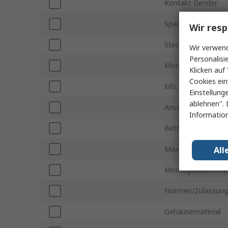
Kontakt Gender
Spannung
Wir resp
Steckverbinder Ge
Wir verwend
Personalisi
Montageart
Klicken auf 
Cookies ein
MIL Standard
Einstellung
ablehnen". 
Anschlusstyp
Information
Betriebstemperatu
Maximale Betriebs
All
Montageausrichtu
Normen/Zulassun
Gehäusematerial