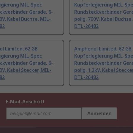
egierung MIL-Spec
Kupferlegierung MIL-Sp
ckverbinder Gerade, 6-
Rundsteckverbinder Gera
50V, Kabel Buchse, MIL-
polig, 700V, Kabel Buchse
82
DTL-26482
l Limited, 62 GB
Amphenol Limited, 62 GB
egierung MIL-Spec
Kupferlegierung MIL-Sp
ckverbinder Gerade, 6-
Rundsteckverbinder Gera
00V, Kabel Stecker, MIL-
polig, 1.2kV, Kabel Stecke
82
DTL-26482
E-Mail-Anschrift
Anmelden