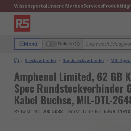
Wissensportal
Unsere Marken
Services
Produkthigh
Menü
Teile-Nr.
/
Steckverbinder
/
Rundsteckverbinder
/
MIL-Spec
Amphenol Limited, 62 GB K
Spec Rundsteckverbinder G
Kabel Buchse, MIL-DTL-264
RS Best.-Nr.
:
200-5088
Herst. Teile-Nr.
:
62GB-11F10