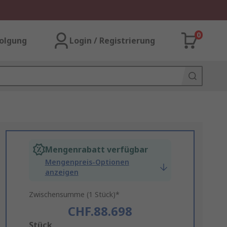
0
olgung
Login / Registrierung
Mengenrabatt verfügbar
Mengenpreis-Optionen
anzeigen
Zwischensumme (1 Stück)*
CHF.88.698
Add
Stück