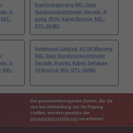
ec
Kupferlegierung MIL-Spec
de, 6-
Rundsteckverbinder Gerade, 4-
, MIL-
polig, 850V, Kabel Buchse, MIL-
DTL-26482
Amphenol Limited, 62 GB Messing
ec
MIL-Spec Rundsteckverbinder
de, 2-
Gerade, 6-polig, Kabel, Gehäuse
r, MIL-
10 Buchse, MIL-DTL-26482
Die personenbezogenen Daten, die Sie
uns bei Anmeldung zur Verfügung
stellen, werden gemäss der
Datenschutzerklärung
verarbeitet.