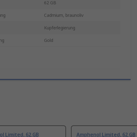
62 GB
ung
Cadmium, braunoliv
Kupferlegierung
ng
Gold
l Limited, 62 GB
Amphenol Limited, 62 GB