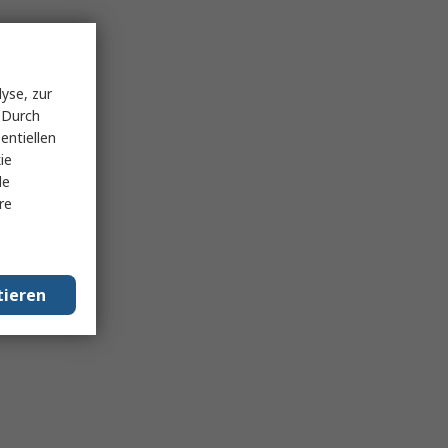
yse, zur
 Durch
entiellen
ie
le
re
tieren