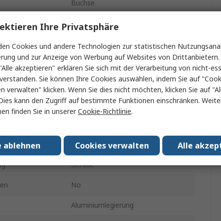
Buchse
850V
ektieren Ihre Privatsphäre
nder
Buchse
en Cookies und andere Technologien zur statistischen Nutzungsanal
erung und zur Anzeige von Werbung auf Websites von Drittanbietern.
Kabel
"Alle akzeptieren" erklären Sie sich mit der Verarbeitung von nicht-ess
verstanden. Sie können Ihre Cookies auswählen, indem Sie auf "Cook
MIL-DTL-26482
en verwalten" klicken. Wenn Sie dies nicht möchten, klicken Sie auf "Al
Dies kann den Zugriff auf bestimmte Funktionen einschränken. Weite
Crimpbefestigung
en finden Sie in unserer
Cookie-Richtlinie
.
r min.
-55°C
temperatur
125°C
e ablehnen
Cookies verwalten
Alle akzep
ng
Gerade
gen
No
Aluminiumlegierung