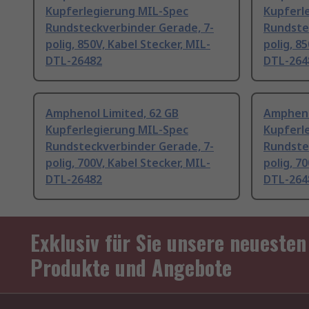
Kupferlegierung MIL-Spec
Kupferl
Rundsteckverbinder Gerade, 7-
Rundste
polig, 850V, Kabel Stecker, MIL-
polig, 8
DTL-26482
DTL-264
Amphenol Limited, 62 GB
Ampheno
Kupferlegierung MIL-Spec
Kupferl
Rundsteckverbinder Gerade, 7-
Rundste
polig, 700V, Kabel Stecker, MIL-
polig, 7
DTL-26482
DTL-264
Exklusiv für Sie unsere neuesten
Produkte und Angebote