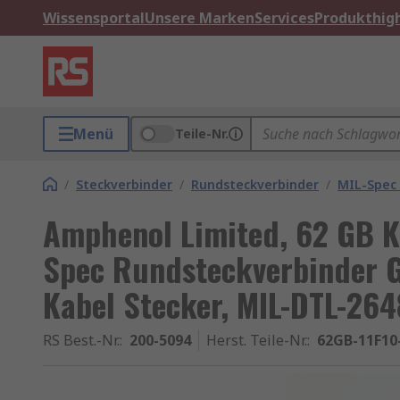
Wissensportal
Unsere Marken
Services
Produkthigh
Menü
Teile-Nr.
/
Steckverbinder
/
Rundsteckverbinder
/
MIL-Spec
Amphenol Limited, 62 GB K
Spec Rundsteckverbinder Ge
Kabel Stecker, MIL-DTL-26
RS Best.-Nr.
:
200-5094
Herst. Teile-Nr.
:
62GB-11F10