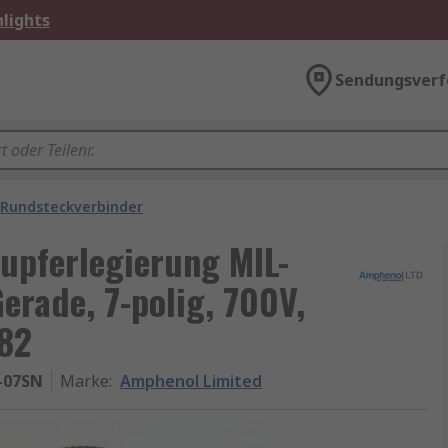
lights
Sendungsverf
 Rundsteckverbinder
upferlegierung MIL-
rade, 7-polig, 700V,
482
-07SN
Marke
:
Amphenol Limited