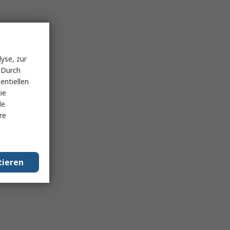
yse, zur
 Durch
entiellen
ie
le
re
tieren