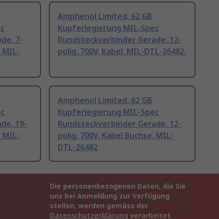
Amphenol Limited, 62 GB
ec
Kupferlegierung MIL-Spec
de, 7-
Rundsteckverbinder Gerade, 12-
, MIL-
polig, 700V, Kabel, MIL-DTL-26482,
Amphenol Limited, 62 GB
ec
Kupferlegierung MIL-Spec
de, 19-
Rundsteckverbinder Gerade, 12-
, MIL-
polig, 700V, Kabel Buchse, MIL-
DTL-26482
Die personenbezogenen Daten, die Sie
uns bei Anmeldung zur Verfügung
stellen, werden gemäss der
Datenschutzerklärung
verarbeitet.