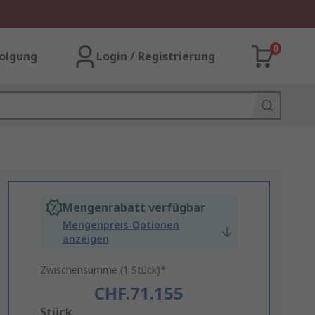
0
olgung
Login / Registrierung
Mengenrabatt verfügbar
Mengenpreis-Optionen
anzeigen
Zwischensumme (1 Stück)*
CHF.71.155
Add
Stück