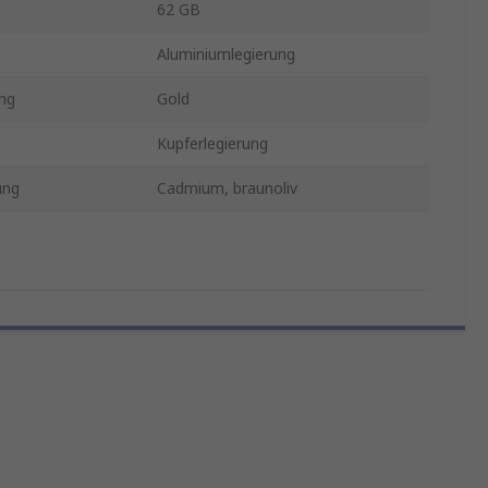
62 GB
Aluminiumlegierung
ng
Gold
Kupferlegierung
ung
Cadmium, braunoliv