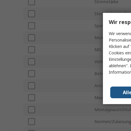
Stromstärke
Steckverbinder Ge
Wir resp
Spannung
Wir verwend
Montageart
Personalisi
Klicken auf 
MIL Standard
Cookies ein
Einstellung
Verbindungstyp
ablehnen". 
Information
Betriebstemperatu
Anschlusstyp
All
Maximale Betriebs
Montageausrichtu
Normen/Zulassun