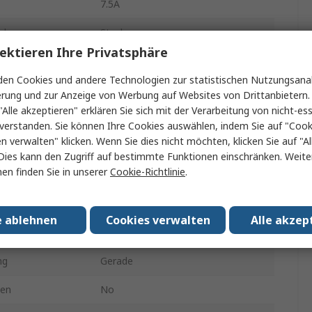
7.5A
nder
Stecker
ektieren Ihre Privatsphäre
700V
en Cookies und andere Technologien zur statistischen Nutzungsanal
Kabel
erung und zur Anzeige von Werbung auf Websites von Drittanbietern.
"Alle akzeptieren" erklären Sie sich mit der Verarbeitung von nicht-ess
MIL-DTL-26482
verstanden. Sie können Ihre Cookies auswählen, indem Sie auf "Cook
en verwalten" klicken. Wenn Sie dies nicht möchten, klicken Sie auf "Al
Bajonett
Dies kann den Zugriff auf bestimmte Funktionen einschränken. Weite
en finden Sie in unserer
Cookie-Richtlinie
.
r min.
-55°C
Lot
e ablehnen
Cookies verwalten
Alle akzep
temperatur
125°C
ng
Gerade
gen
No