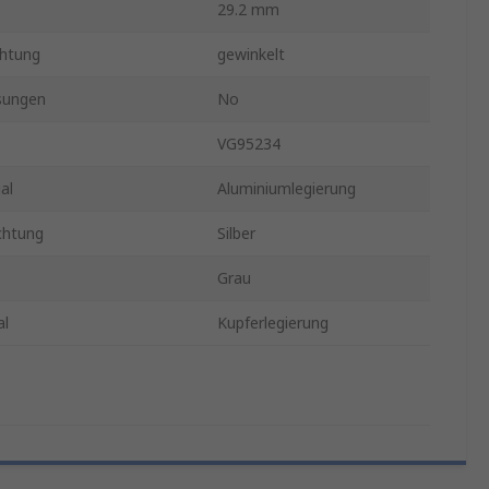
29.2 mm
htung
gewinkelt
sungen
No
VG95234
al
Aluminiumlegierung
chtung
Silber
Grau
al
Kupferlegierung