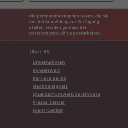
Die personenbezogenen Daten, die Sie
uns bei Anmeldung zur Verfügung
stellen, werden gemäss der
Datenschutzerklärung
verarbeitet.
Über RS
Unternehmen
RS weltweit
Karriere bei RS
Nachhaltigkeit
Qualität/Umwelt/Zertifikate
Presse-Center
Event-Center