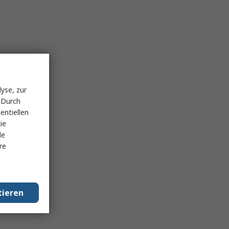
yse, zur
 Durch
entiellen
ie
le
re
tieren