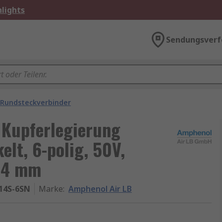
lights
Sendungsverf
 Rundsteckverbinder
 Kupferlegierung
lt, 6-polig, 50V,
14 mm
14S-6SN
Marke
:
Amphenol Air LB