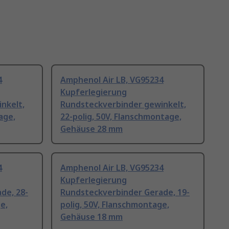
4
Amphenol Air LB, VG95234
Kupferlegierung
nkelt,
Rundsteckverbinder gewinkelt,
age,
22-polig, 50V, Flanschmontage,
Gehäuse 28 mm
4
Amphenol Air LB, VG95234
Kupferlegierung
de, 28-
Rundsteckverbinder Gerade, 19-
e,
polig, 50V, Flanschmontage,
Gehäuse 18 mm