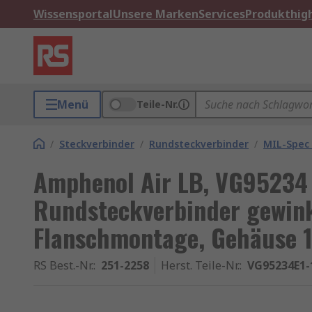
Wissensportal
Unsere Marken
Services
Produkthigh
Menü
Teile-Nr.
/
Steckverbinder
/
Rundsteckverbinder
/
MIL-Spec
Amphenol Air LB, VG95234
Rundsteckverbinder gewinke
Flanschmontage, Gehäuse 
RS Best.-Nr.
:
251-2258
Herst. Teile-Nr.
:
VG95234E1-