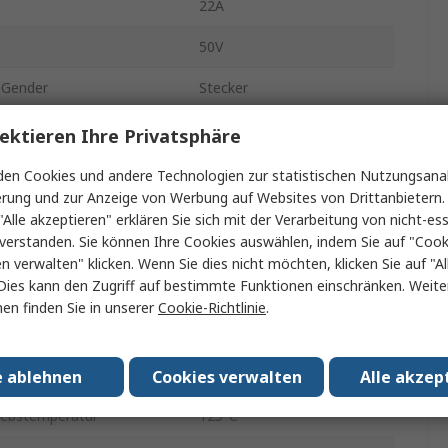
22A
50V
 Gender
Stecker
14 mm
ektieren Ihre Privatsphäre
Flanschmontage
en Cookies und andere Technologien zur statistischen Nutzungsanal
erung und zur Anzeige von Werbung auf Websites von Drittanbietern.
Nein
"Alle akzeptieren" erklären Sie sich mit der Verarbeitung von nicht-ess
verstanden. Sie können Ihre Cookies auswählen, indem Sie auf "Cook
IP67
en verwalten" klicken. Wenn Sie dies nicht möchten, klicken Sie auf "Al
Dies kann den Zugriff auf bestimmte Funktionen einschränken. Weite
Schraubbefestigung
en finden Sie in unserer
Cookie-Richtlinie
.
p
Schnellverbindung
atur min.
-55°C
e ablehnen
Cookies verwalten
Alle akzep
iebstemperatur
125°C