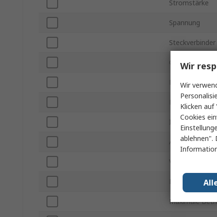
Stromstärke
Spannung
Steckverbinder
Gehäusegröße
Wir resp
Montageart
Wir verwend
Personalisi
MIL Standard
Klicken auf 
Cookies ein
IP-Schutzart
Einstellung
ablehnen". 
Anschlusstyp
Information
Verbindungsty
Betriebstemper
All
Maximale Betr