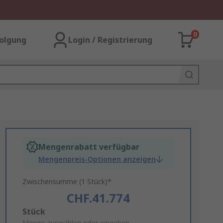
0
olgung
Login / Registrierung
Mengenrabatt verfügbar
Mengenpreis-Optionen anzeigen
Zwischensumme (1 Stück)*
CHF.41.774
Add
Stück
Menge auswählen oder eingeben