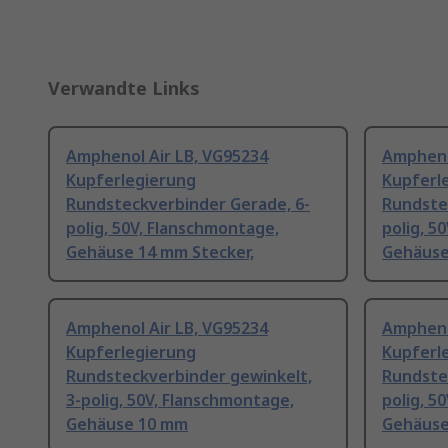
Verwandte Links
Amphenol Air LB, VG95234
Ampheno
Kupferlegierung
Kupferl
Rundsteckverbinder Gerade, 6-
Rundste
polig, 50V, Flanschmontage,
polig, 5
Gehäuse 14 mm Stecker,
Gehäuse
Amphenol Air LB, VG95234
Ampheno
Kupferlegierung
Kupferl
Rundsteckverbinder gewinkelt,
Rundste
3-polig, 50V, Flanschmontage,
polig, 5
Gehäuse 10 mm
Gehäuse