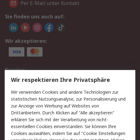
Per E-Mail unter Kontakt
Sie finden uns auch auf:
Wir akzeptieren:
Service
Wir respektieren Ihre Privatsphäre
Value Added Services
Lieferlösungen
Rücksendungen
Kontakt
Wir verwenden Cookies und andere Technologien zur
Hilfe
statistischen Nutzungsanalyse, zur Personalisierung und
zur Anzeige von Werbung auf Websites von
Drittanbietern. Durch Klicken auf "Alle akzeptieren"
Rechtliches
erklären Sie sich mit der Verarbeitung von nicht-
AGB
Datenschutz
essentiellen Cookies einverstanden. Sie können Ihre
Cookies auswählen, indem Sie auf "Cookie Einstellungen
Cookie-Richtlinie
Zahlungsbedingungen