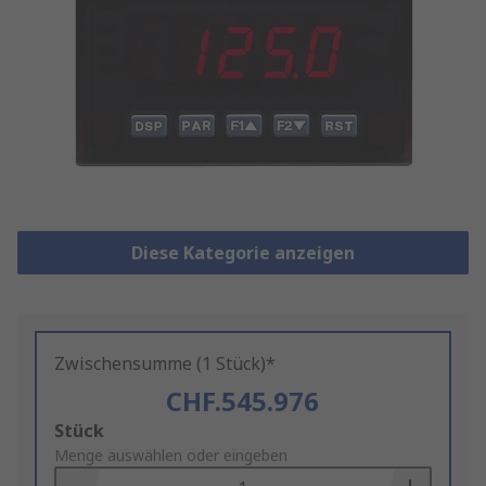
Diese Kategorie anzeigen
Zwischensumme (1 Stück)*
CHF.545.976
Add
Stück
to
Menge auswählen oder eingeben
Basket