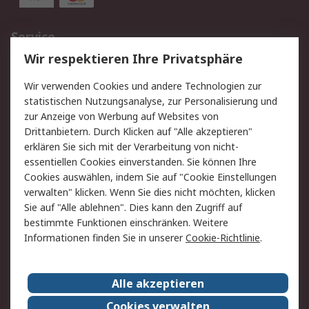
Service
Wir respektieren Ihre Privatsphäre
Value Added Services
Lieferlösungen
Rücksendungen
Kontakt
Wir verwenden Cookies und andere Technologien zur
Hilfe
statistischen Nutzungsanalyse, zur Personalisierung und
zur Anzeige von Werbung auf Websites von
Drittanbietern. Durch Klicken auf "Alle akzeptieren"
Rechtliches
erklären Sie sich mit der Verarbeitung von nicht-
AGB
Datenschutz
essentiellen Cookies einverstanden. Sie können Ihre
Cookies auswählen, indem Sie auf "Cookie Einstellungen
Cookie-Richtlinie
Zahlungsbedingungen
verwalten" klicken. Wenn Sie dies nicht möchten, klicken
Copyright/Impressum
Sie auf "Alle ablehnen". Dies kann den Zugriff auf
bestimmte Funktionen einschränken. Weitere
Über RS
Informationen finden Sie in unserer
Cookie-Richtlinie
.
Unternehmen
RS weltweit
Karriere bei RS
Nachhaltigkeit
Alle akzeptieren
Qualität/Umwelt/Zertifikate
Presse-Center
Cookies verwalten